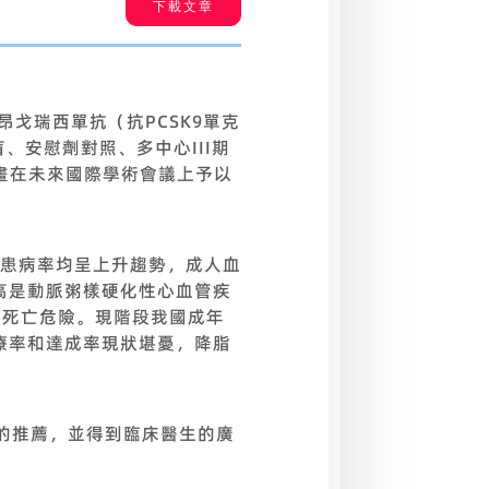
下載文章
的昂戈瑞西單抗（抗PCSK9單克
、安慰劑對照、多中心III期
果計畫在未來國際學術會議上予以
常患病率均呈上升趨勢，成人血
升高是動脈粥樣硬化性心血管疾
病及死亡危險。現階段我國成年
療率和達成率現狀堪憂，降脂
南的推薦，並得到臨床醫生的廣