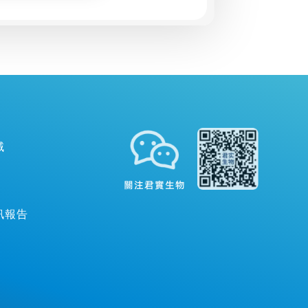
域
關注君實生物
訊報告