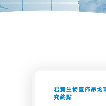
君實生物宣佈昂戈瑞
究終點