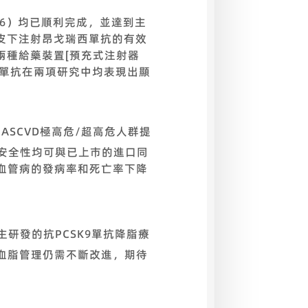
006）均已順利完成，並達到主
價皮下注射昂戈瑞西單抗的有效
用兩種給藥裝置[預充式注射器
西單抗在兩項研究中均表現出顯
ASCVD極高危/超高危人群提
和安全性均可與已上市的進口同
血管病的發病率和死亡率下降
研發的抗PCSK9單抗降脂療
血脂管理仍需不斷改進，期待