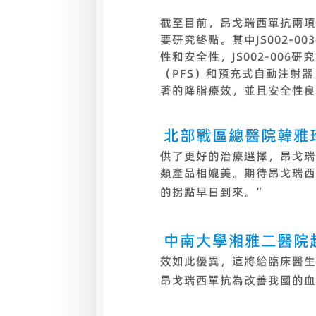
截至目前，昂戈瑞西單抗兩項主要
要研究終點。其中JS002-
性和安全性，JS002-00
（PFS）和預充式自動注射
著的降脂療效，並且安全性良
北部戰區總醫院韓雅
供了更好的治療選擇，昂戈瑞
類產品相媲美。期待昂戈瑞西
的拐點早日到來。”
中南大學湘雅二醫院
效如此優異，這將給臨床醫生
昂戈瑞西單抗為改善我國的血