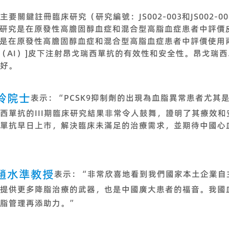
關鍵註冊臨床研究（研究編號：JS002-003和JS002-
003研究是在原發性高膽固醇血症和混合型高脂血症患者中評
6研究是在原發性高膽固醇血症和混合型高脂血症患者中評價使
器（AI）]皮下注射昂戈瑞西單抗的有效性和安全性。昂戈瑞
好。
玲院士
表示：“PCSK9抑制劑的出現為血脂異常患者尤其是
西單抗的III期臨床研究結果非常令人鼓舞，證明了其療效
單抗早日上市，解決臨床未滿足的治療需求，並期待中國心
趙水準教授
表示：“非常欣喜地看到我們國家本土企業自主
提供更多降脂治療的武器，也是中國廣大患者的福音。我國
脂管理再添助力。”