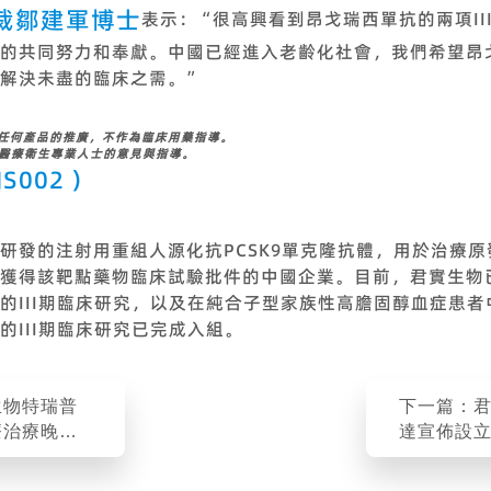
裁鄒建軍博士
表示：“很高興看到昂戈瑞西單抗的兩項II
的共同努力和奉獻。中國已經進入老齡化社會，我們希望昂
解決未盡的臨床之需。”
做任何產品的推廣，不作為臨床用藥指導。
醫療衛生專業人士的意見與指導。
JS002
）
研發的注射用重組人源化抗PCSK9單克隆抗體，用於治療
獲得該靶點藥物臨床試驗批件的中國企業。目前，君實生物
的III期臨床研究，以及在純合子型家族性高膽固醇血症患者
的III期臨床研究已完成入組。
生物特瑞普
下一篇：
療治療晚期
達宣佈設
II期臨床
南亞多國
研究終點
化特瑞普