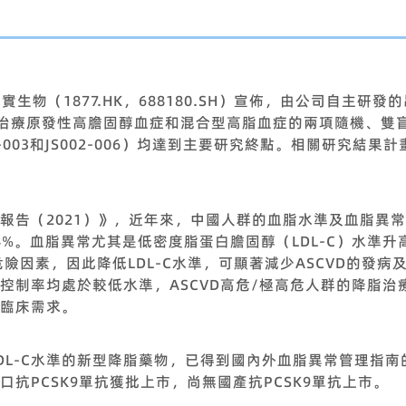
君實生物（1877.HK，688180.SH）宣佈，由公司自主研發
）治療原發性高膽固醇血症和混合型高脂血症的兩項隨機、雙盲
-003和JS002-006）均達到主要研究終點。相關研究結
報告（2021）》，近年來，中國人群的血脂水準及血脂異
4%。血脂異常尤其是低密度脂蛋白膽固醇（LDL-C）水準
危險因素，因此降低LDL-C水準，可顯著減少ASCVD的發
控制率均處於較低水準，ASCVD高危/極高危人群的降脂治
臨床需求。
LDL-C水準的新型降脂藥物，已得到國內外血脂異常管理指
抗PCSK9單抗獲批上市，尚無國產抗PCSK9單抗上市。