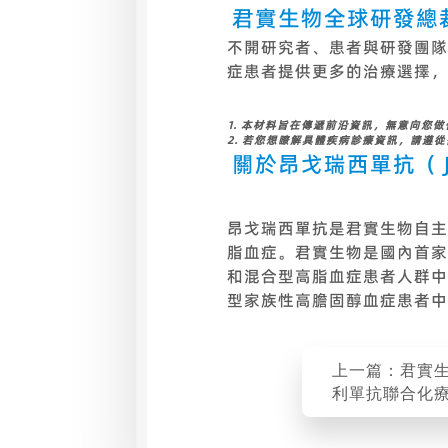
君實生物全球研發總
不開研究者、患者與研發團隊
症患者提供更多的治療選擇，
1. 本材料旨在傳遞前沿資訊，無意向您
2.
若您想瞭解具體疾病診療資訊，請遵從
關於昂戈瑞西單抗（
昂戈瑞西單抗是君實生物自主
脂血症。君實生物是國內首家
和混合型高脂血症患者人群中
型家族性高膽固醇血症患者中
上一篇：君實
利單抗聯合化
三陰性乳腺癌的I
研究達到主要