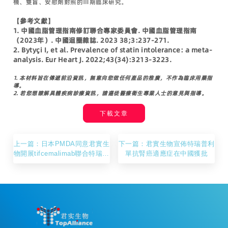
機、雙盲、安慰劑對照的Ⅲ期臨床研究。
【參考文獻】
1. 中國血脂管理指南修訂聯合專家委員會. 中國血脂管理指南
（2023年）. 中國迴圈雜誌. 2023 38;3:237-271.
2. Bytyçi I, et al. Prevalence of statin intolerance: a meta-
analysis. Eur Heart J. 2022;43(34):3213-3223.
1.
本材料旨在傳遞前沿資訊，無意向您做任何產品的推廣，不作為臨床用藥指
導。
2.
若您想瞭解具體疾病診療資訊，請遵從醫療衛生專業人士的意見與指導。
下載文章
上一篇：日本PMDA同意君實生
下一篇：君實生物宣佈特瑞普利
物開展tifcemalimab聯合特瑞普
單抗腎癌適應症在中國獲批
利單抗治療局限期小細胞肺癌患
者的Ⅲ期臨床研究