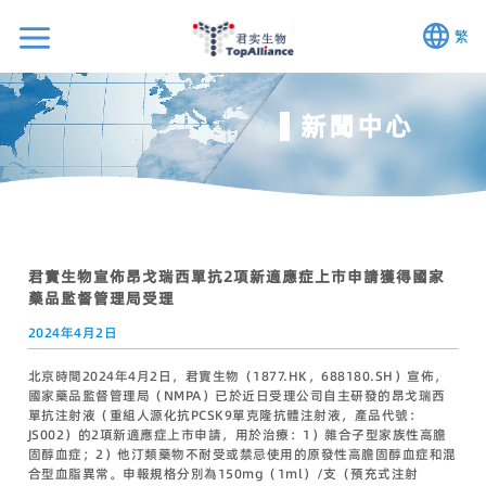
繁
新聞中心
君實生物宣佈昂戈瑞西單抗2項新適應症上市申請獲得國家
藥品監督管理局受理
2024年4月2日
北京時間2024年4月2日，君實生物（1877.HK，688180.SH）宣佈，
國家藥品監督管理局（NMPA）已於近日受理公司自主研發的昂戈瑞西
單抗注射液（重組人源化抗PCSK9單克隆抗體注射液，產品代號：
JS002）的2項新適應症上市申請，用於治療：1）雜合子型家族性高膽
固醇血症；2）他汀類藥物不耐受或禁忌使用的原發性高膽固醇血症和混
合型血脂異常。申報規格分別為150mg（1ml）/支（預充式注射