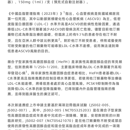
器）、150mg（1ml）/支（預充式自動注射器）。
1
《中國血脂管理指南（2023年）》
指出，心血管疾病是我國城鄉居民
第一位死因，其中以動脈粥樣硬化性心血管疾病（ASCVD）為主。低密
度脂蛋白膽固醇（LDL-C）水準升高是ASCVD的致病性危險因素，通過
降低LDL-C水準可顯著減少ASCVD的發病及死亡危險。儘管目前他汀類
藥物已成為降脂治療的基礎，但臨床上約有9.1%的患者存在他汀不耐
2
受，且在亞洲人群中該比例更高
。對於他汀不耐受患者，停用或僅使用
可耐受劑量的他汀類藥物可能導致LDL-C水準不達標，從而無法達到降
低患者ASCVD風險的目的。
雜合子型家族性高膽固醇血症（HeFH）是家族性高膽固醇血症的常見類
型，估測患病率 1/250~1/200，主要臨床特徵為LDL-C水準顯著升高和
1
早發冠心病
。與非家族性高膽固醇血症患者相比，HeFH患者基礎LDL-
C水準更高且指南推薦的控制目標水準更低，若使用他汀類藥物等治療後
LDL-C未能達標，將導致患者處於高心血管風險。PCSK9抑制劑作為強
效降低LDL-C水準的新型降脂藥物，已得到國內外血脂管理指南的推
薦，並得到臨床醫生的廣泛認可。
本次新適應症上市申請主要基於兩項註冊臨床試驗（JS002-005、
JS002-007）。其中，JS002-005（NCT05325203）是在雜合子型家族
性高膽固醇血症成年患者中完成的一項隨機、雙盲、安慰劑對照的Ⅲ期
臨床研究，JS002-007（NCT05621070）是在他汀類藥物不耐受或禁忌
使用的原發性高膽固醇血症和混合型高脂血症成年患者中完成的一項隨