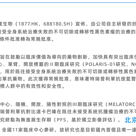
實生物（1877.HK，688180.SH）宣佈，由公司自主研發
接受全身系統治療失敗的不可切除或轉移性黑色素瘤的治療的
附條件批准轉為常規批准。
旨在鼓勵以臨床價值為導向的藥物創新，加快具有突出臨床
心、單臂、開放標籤的Ⅱ期臨床研究（POLARIS-01研究，NC
准，用於既往接受全身系統治療失敗的不可切除或轉移性黑色
點的單抗藥物。此次獲得常規批准，意味著特瑞普利單抗按監
標人群中的有效性和安全性。
心、隨機、開放、陽性對照的Ⅲ期臨床研究（MELATORCH研
比較特瑞普利單抗對比達卡巴嗪在既往未接受系統抗腫瘤治療的
北
究終點為無進展生存期（PFS，基於獨立影像評估）。
全國11家臨床中心參研。該研究也是目前國內首個且唯一達成陽