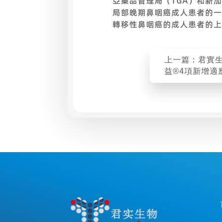
亞藥品管理局（TGA）和新
局部晚期鼻咽癌成人患者的一
轉移性鼻咽癌的成人患者的上
上一篇：君實
益®4項新增適
入新版國家醫