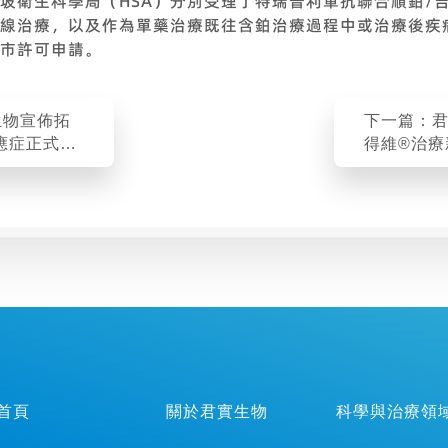
加坡衛生科學局（HSA）分別受理了特瑞普利單抗聯合順鉑/
線治療，以及作為單藥治療既往含鉑治療過程中或治療後疾
市許可申請。
生物宣佈拓
下一篇：
應症正式納
得維®治療
保目錄
首頁
關於君實生物
科學與治療領