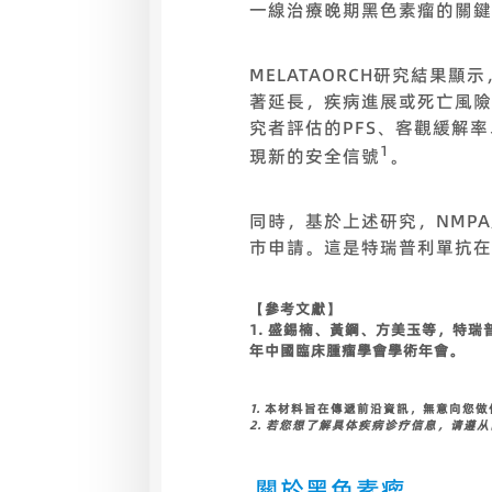
一線治療晚期黑色素瘤的關鍵
MELATAORCH研究結果顯
著延長，疾病進展或死亡風險降低29
究者評估的PFS、客觀緩解
1
現新的安全信號
。
同時，基於上述研究，NMP
市申請。這是特瑞普利單抗在
【參考文獻】
1. 盛錫楠、黃鋼、方美玉等，特瑞
年中國臨床腫瘤學會學術年會。
1.
本材料旨在傳遞前沿資訊，無意向您做
2. 若您想了解具体疾病诊疗信息，请遵
關於黑色素瘤