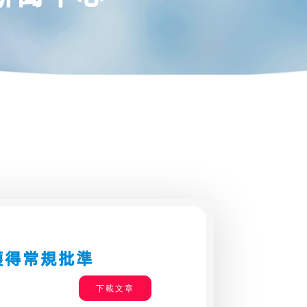
獲得常規批準
下載文章