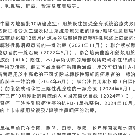
、乳腺癌、肝癌、腎癌及皮膚癌等。
中國內地獲批10項適應症：用於既往接受全身系統治療失
用於既往接受過二線及以上系統治療失敗的復發/轉移性鼻咽癌患
或輔助化療12個月內進展的局部晚期或轉移性尿路上皮癌的治
轉移性鼻咽癌患者的一線治療（2021年11月）；聯合紫杉
患者的一線治療（2022年5月）；聯合培美曲塞和鉑類用於
激酶（ALK）陰性、不可手術切除的局部晚期或轉移性非鱗
圍手術期治療，繼之本品單藥作為輔助治療，用於可切除IIIA-
阿昔替尼用於中高危的不可切除或轉移性腎細胞癌患者的一線治
胞肺癌一線治療（2024年6月）；聯合注射用紫杉醇（白
≥1）的復發或轉移性三陰性乳腺癌的一線治療（2024年6月）
前已有10項獲批適應症納入《國家醫保目錄（2024年）》
癌、三陰性乳腺癌治療的抗PD-1單抗藥物。2024年10
抗的上市申請用於復發/轉移性鼻咽癌的治療。
單抗目前已在美國、歐盟、印度、英國、約旦等國家和地區