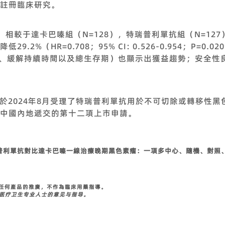
註冊臨床研究。
示，相較于達卡巴嗪組（N=128），特瑞普利單抗組（N=12
.2%（HR=0.708；95% CI: 0.526-0.954；P=0
率、緩解持續時間以及總生存期）也顯示出獲益趨勢；安全性
A於2024年8月受理了特瑞普利單抗用於不可切除或轉移性
中國內地遞交的第十二項上市申請。
普利單抗對比達卡巴嗪一線治療晚期黑色素瘤：一項多中心、隨機、對照、開
任何產品的推廣，不作為臨床用藥指導。
从医疗卫生专业人士的意见与指导。