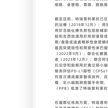
咽癌、食管癌、胃癌、膀胱癌
截至目前，特瑞普利單抗已在
的治療（2018年12月）；
用於含鉑化療失敗包括新輔助
鉑和吉西他濱用於局部復發或
期/復發或遠處轉移性食管鱗癌
基因突變陰性和間變性淋巴瘤
（2022年9月）；聯合化療
者（2023年12月）；聯合
託泊苷和鉑類用於廣泛期小細
檢測評估PD-L1陽性（CPS
抗首次通過國家醫保談判，目
瘤、非小細胞肺癌圍手術期、腎
（PPB）批准了特瑞普利單
在國際化佈局方面，特瑞普利