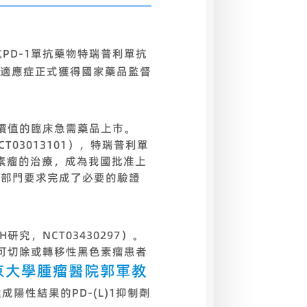
的抗PD-1單抗藥物特瑞普利單抗
適應症正式獲得國家藥品監督
價值的臨床急需藥品上市。
T03013101），特瑞普利單
素瘤的治療，成為我國批准上
管部門要求完成了必要的驗證
究，NCT03430297）。
不可切除或轉移性黑色素瘤患者
京大學腫瘤醫院郭軍教
性結果的PD-(L)1抑制劑