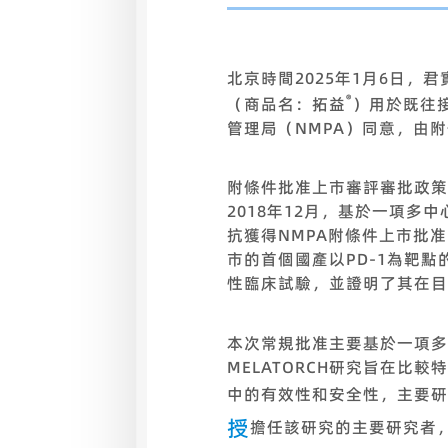
北京時間2025年1月6日，君
®
（商品名：拓益
）用於既往
管理局（NMPA）同意，由
附條件批准上市審評審批政策
2018年12月，基於一項多中
抗獲得NMPA附條件上市批
市的首個國產以PD-1為靶
性臨床試驗，並證明了其在目
本次常規批准主要基於一項多中
MELATORCH研究旨在
中的有效性和安全性，主要研
授
擔任該研究的主要研究者，