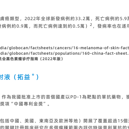
癌類型，2022年全球新發病例約33.2萬，死亡病例約5.9
2
發病例約0.9萬，而死亡病例達到約0.5萬）
，發病率也在逐
media/globocan/factsheets/cancers/16-melanoma-of-skin-fact
media/globocan/factsheets/populations/160-china-fact-sheet.
员会黑色素瘤诊疗指南（2022年版）
®
射液（拓益
）
）作為我國批准上市的首個國產以PD-1為靶點的單抗藥物，
獎項“中國專利金獎”。
包括中國、美國、東南亞及歐洲等地）開展了覆蓋超過15個
的關鍵註冊臨床研究在多個瘤種範圍內評估特瑞普利單抗的