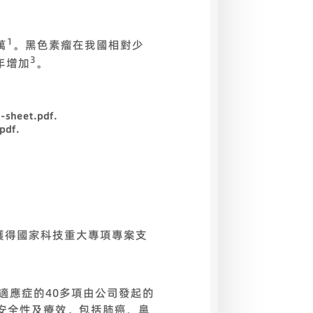
1
萬
。黑色素瘤在我國相對少
3
年增加
。
-sheet.pdf.
pdf.
獲得國家科技重大專項專案支
適應症的40多項由公司發起的
安全性及療效，包括肺癌、鼻