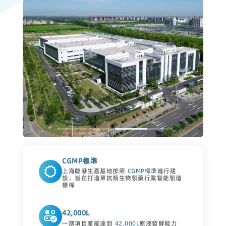
CGMP標準
上海臨港生產基地按照
CGMP標準
進行建
設，旨在打造單抗類生物製藥行業智能製造
標桿
42,000L
一期項目產能達到
42,000L
原液發酵能力