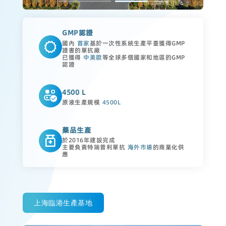
GMP認證
國內
首家
基於一次性系統生產平臺獲得GMP
證書的單抗廠
已獲得
中美歐
等全球多個國家和地區的GMP
認證
4500 L
原液生產規模
4500L
藥品生產
於2016年建設完成
主要負責特瑞普利單抗
海外市場
的商業化供
應
上海臨港生產基地