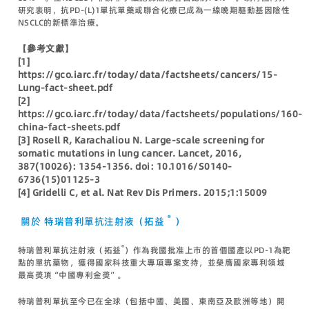
研究表明，抗PD-(L)1單抗單藥或聯合化療已成為一線晚期驅動基因陰性
NSCLC的新標準治療。
【
參考文獻
】
[1]
https://gco.iarc.fr/today/data/factsheets/cancers/15-
Lung-fact-sheet.pdf
[2]
https://gco.iarc.fr/today/data/factsheets/populations/160-
china-fact-sheets.pdf
[3] Rosell R, Karachaliou N. Large-scale screening for
somatic mutations in lung cancer. Lancet, 2016,
387(10026): 1354-1356. doi: 10.1016/S0140-
6736(15)01125-3
[4] Gridelli C, et al. Nat Rev Dis Primers. 2015;1:15009
®
關於
特瑞普利單抗注射液（拓益
）
®
特瑞普利單抗注射液（拓益
）作為我國批准上市的首個國產以PD-1為靶
點的單抗藥物，獲得國家科技重大專項專案支持，並榮膺國家專利領域
最高獎項“中國專利金獎”。
特瑞普利單抗至今已在全球（包括中國、美國、東南亞及歐洲等地）開