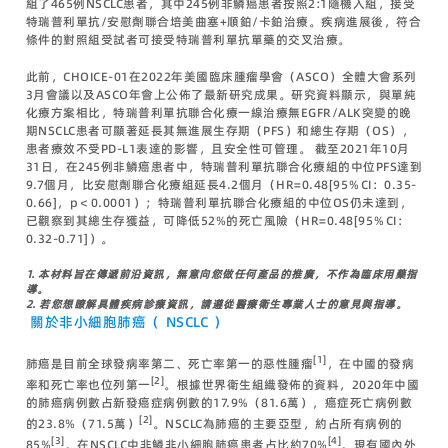
組了465例NSCLC患者，其中245例非鱗癌患者按照2:1隨機入組，接受
特瑞普利單抗/安慰劑聯合培美曲塞+順鉑/卡鉑治療。疾病進展後，符合
條件的對照組受試者可接受特瑞普利單抗單藥的交叉治療。
此前，CHOICE-01在2022年美國臨床腫瘤學會（ASCO）全體大會系列
3月會議以及ASCO年會上公佈了最新研究成果。研究資料顯示，與單純
化療方案相比，特瑞普利單抗聯合化療一線治療無EGFR/ALK突變的晚
期NSCLC患者可顯著延長其無進展生存期（PFS）和總生存期（OS），
患者療效不受PD-L1表達的影響，且安全性可管理。 截至2021年10月
31日，在245例非鱗癌患者中，特瑞普利單抗聯合化療組的中位PFS達到
9.7個月，比安慰劑聯合化療組延長4.2個月（HR=0.48[95％CI：0.35-
0.66]，p＜0.0001）；特瑞普利單抗聯合化療組的中位OS仍未達到，
已觀察到其總生存獲益，可降低52%的死亡風險（HR=0.48[95％CI：
0.32-0.71]）。
1. 本材料旨在傳遞前沿資訊，無意向您做任何產品的推廣，不作為臨床用藥指
導。
2.
若您想瞭解具體疾病診療資訊，請遵從醫療衛生專業人士的意見與指導。
關於非小細胞肺癌（
NSCLC
）
[1]
肺癌是目前全球發病率第二、死亡率第一的惡性腫瘤
，在中國的發病
[2]
率和死亡率也位列第一
。根據世界衛生組織發佈的資料，2020年中國
的肺癌病例數占新發癌症病例數的17.9%（81.6萬），癌症死亡病例數
[2]
的23.8%（71.5萬）
。NSCLC為肺癌的主要亞型，約占所有病例的
[3]
[4]
85%
。在NSCLC中非鱗非小細胞肺癌患者占比約70%
。現有國內外