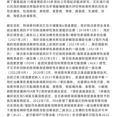
展了覆蓋超過15個適應症的30多項由公司發起的臨床研究。正在進行或
已完成的關鍵註冊臨床研究在多個瘤種範圍內評估特瑞普利單抗的安全
性及療效，包括肺癌、鼻咽癌、食管癌、胃癌、膀胱癌、乳腺癌、肝
癌、腎癌及皮膚癌等。
截至目前，特瑞普利單抗已在中國獲批6項適應症：用於既往接受全身系
統治療失敗的不可切除或轉移性黑色素瘤的治療（2018年12月）；用於
既往接受過二線及以上系統治療失敗的復發/轉移性鼻咽癌患者的治療
（2021年2月）；用於含鉑化療失敗包括新輔助或輔助化療12個月內進
展的局部晚期或轉移性尿路上皮癌的治療（2021年4月）；聯合順鉑和
吉西他濱用於局部復發或轉移性鼻咽癌患者的一線治療（2021年11
月）；聯合紫杉醇和順鉑用於不可切除局部晚期/復發或遠處轉移性食管
鱗癌患者的一線治療（2022年5月）；聯合培美曲塞和鉑類用於表皮生
長因數受體（EGFR）基因突變陰性和間變性淋巴瘤激酶（ALK）陰性、
不可手術切除的局部晚期或轉移性非鱗狀非小細胞肺癌的一線治療
（2022年9月）。2020年12月，特瑞普利單抗首次通過國家醫保談判，
目前已有3項適應症納入《2021年藥品目錄》，是國家醫保目錄中唯一
用於治療黑色素瘤和鼻咽癌的抗PD-1單抗藥物。 在國際化佈局方面，特
瑞普利單抗已在黏膜黑色素瘤、鼻咽癌、軟組織肉瘤、食管癌、小細胞
肺癌領域獲得FDA授予2項突破性療法認定、1項快速通道認定、1項優先
審評認定和5項孤兒藥資格認定，並在鼻咽癌領域獲得歐盟委員會授予的
孤兒藥資格認定。2022年7月，FDA受理了重新提交的特瑞普利單抗聯
合吉西他濱/順鉑作為晚期復發或轉移性鼻咽癌患者的一線治療和單藥用
于復發或轉移性鼻咽癌含鉑治療後的二線及以上治療的生物製品許可申
請（BLA），處方藥用戶付費法案（PDUFA）的目標審評日期定為2022