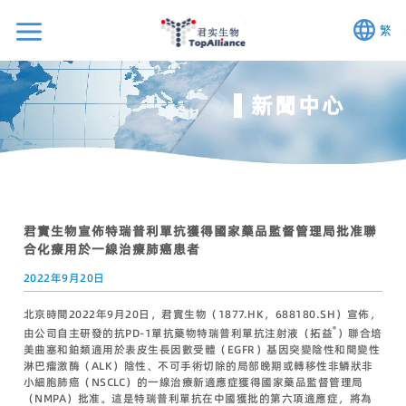
繁
新聞中心
君實生物宣佈特瑞普利單抗獲得國家藥品監督管理局批准聯
合化療用於一線治療肺癌患者
2022年9月20日
北京時間2022年9月20日，君實生物（1877.HK，688180.SH）宣佈，
®
由公司自主研發的抗PD-1單抗藥物特瑞普利單抗注射液（拓益
）聯合培
美曲塞和鉑類適用於表皮生長因數受體（EGFR）基因突變陰性和間變性
淋巴瘤激酶（ALK）陰性、不可手術切除的局部晚期或轉移性非鱗狀非
小細胞肺癌（NSCLC）的一線治療新適應症獲得國家藥品監督管理局
（NMPA）批准。這是特瑞普利單抗在中國獲批的第六項適應症，將為