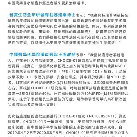
中國晚期非小細胞肺癌患者帶來更多治療選擇。
君實生物全球研發總裁鄒建軍博士
表示：“很高興特瑞普利單抗在
肺癌治療領域的首個適應症獲得批准，這意味著我們將能夠幫助更多患
者共同對抗我國發病率和死亡率最高的惡性腫瘤。同時，特別感謝參與
臨床試驗的患者、研究者、研發團隊的貢獻和努力，使得研究在新冠疫
情期間順利開展。我們將繼續推動特瑞普利單抗在肺癌乃至其他瘤種適
應症的研究，以期儘快為更廣泛的癌症患者帶來更好的生存獲益！”
中國醫學科學院腫瘤醫院王潔教授
表示：“我國肺癌患者群體龐
大，存在著巨大的治療需求。CHOICE-01研究為我們提供了扎實的確證
性資料，證實在一線標準化療基礎上加入特瑞普利單抗可為晚期NSCLC
患者帶來更長的無進展生存期（PFS）和總生存期（OS）獲益，且治療
效果不受PD-L1表達的影響，安全性可控。其中對於晚期非鱗NSCLC患
者，目前國內外已發表的PD-(L)1抑制劑資料顯示，2年OS率普遍在50%
左右，而根據CHOICE-01研究結果，特瑞普利單抗聯合化療是目前該領
域唯一2年OS率超過60%、死亡風險降低超過50%的PD-(L)1抑制劑聯合
療法，提示了患者超長生存獲益的可能。期待特瑞普利單抗為不斷改善
我國肺癌患者治療做出貢獻！”
此次新適應症的獲批主要基於CHOICE-01研究（NCT03856411）的資
料結果。CHOICE-01是一項隨機、雙盲、安慰劑平行對照、多中心III期
臨床試驗，由中國醫學科學院腫瘤醫院王潔教授擔任主要研究者。自
2019年4月2日至2020年8月5日，CHOICE-01研究在全國63家中心共入