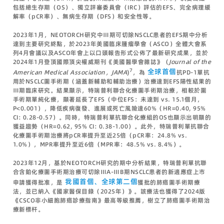
包括總生存期（OS）、獨立評審委員會（IRC）評估的EFS、完全病理緩
解率（pCR率）、無病生存期（DFS）和安全性等。
2023年1月，NEOTORCH研究中Ⅲ期可切除NSCLC患者的EFS期中分析
達到主要研究終點，於2023年美國臨床腫瘤學會（ASCO）全體大會系
列4月會議以及ASCO年會上以口頭報告形式公佈了最新研究成果，並於
2024年1月登頂國際頂尖權威期刊《美國醫學會雜誌》（
Journal of the
7
全球首個
American Medical Association，JAMA
)
，為
抗PD-1單抗
用於NSCLC圍手術期（涵蓋新輔助和輔助治療）治療達到EFS陽性結果的
Ⅲ期臨床研究。結果顯示，特瑞普利聯合化療圍手術期治療，相較於圍
手術期單純化療，顯著延長了EFS（中位EFS：未達到 vs. 15.1個月，
P<0.001），降低疾病復發、進展或死亡風險達60%（HR=0.40, 95%
CI: 0.28-0.57）。同時，特瑞普利單抗聯合化療組的OS也顯示出明顯的
獲益趨勢（HR=0.62, 95% CI: 0.38-1.00）。此外，特瑞普利單抗聯合
化療圍手術期治療將pCR率提升至近25倍（pCR率：24.8% vs.
1.0%），MPR率提升至近6倍（MPR率：48.5% vs. 8.4%）。
2023年12月，基於NEOTORCH研究的期中分析結果，特瑞普利單抗聯
合含鉑化療圍手術期治療可切除ⅢA-ⅢB期NSCLC患者的新適應症上市
我國首個、全球第二個
申請獲得批准，是
獲批的肺癌圍手術期療
法，並已納入《國家醫保目錄（2025年）》。該療法也獲得了2024版
《CSCO非小細胞肺癌診療指南》最高等級推薦，樹立了肺癌圍手術期治
療新標杆。