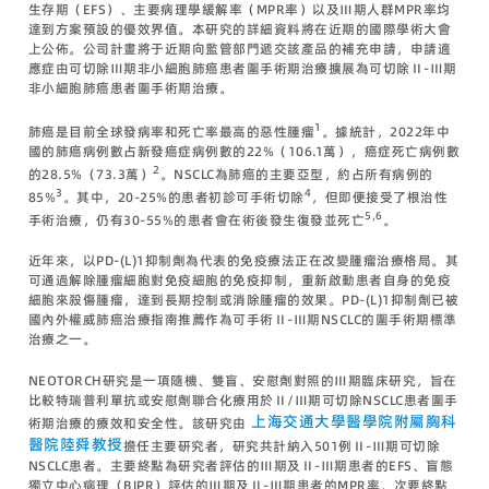
生存期（EFS）、主要病理學緩解率（MPR率）以及Ⅲ期人群MPR率均
達到方案預設的優效界值。本研究的詳細資料將在近期的國際學術大會
上公佈。公司計畫將于近期向監管部門遞交該產品的補充申請，申請適
應症由可切除Ⅲ期非小細胞肺癌患者圍手術期治療擴展為可切除Ⅱ-Ⅲ期
非小細胞肺癌患者圍手術期治療。
1
肺癌是目前全球發病率和死亡率最高的惡性腫瘤
。據統計，2022年中
國的肺癌病例數占新發癌症病例數的22%（106.1萬），癌症死亡病例數
2
的28.5%（73.3萬）
。NSCLC為肺癌的主要亞型，約占所有病例的
3
4
85%
。其中，20-25%的患者初診可手術切除
，但即便接受了根治性
5,6
手術治療，仍有30-55%的患者會在術後發生復發並死亡
。
近年來，以PD-(L)1抑制劑為代表的免疫療法正在改變腫瘤治療格局。其
可通過解除腫瘤細胞對免疫細胞的免疫抑制，重新啟動患者自身的免疫
細胞來殺傷腫瘤，達到長期控制或消除腫瘤的效果。PD-(L)1抑制劑已被
國內外權威肺癌治療指南推薦作為可手術Ⅱ-Ⅲ期NSCLC的圍手術期標準
治療之一。
NEOTORCH研究是一項隨機、雙盲、安慰劑對照的Ⅲ期臨床研究，旨在
比較特瑞普利單抗或安慰劑聯合化療用於Ⅱ/Ⅲ期可切除NSCLC患者圍手
上海交通大學醫學院附屬胸科
術期治療的療效和安全性。該研究由
醫院陸舜教授
擔任主要研究者，研究共計納入501例Ⅱ-Ⅲ期可切除
NSCLC患者。主要終點為研究者評估的Ⅲ期及Ⅱ-Ⅲ期患者的EFS、盲態
獨立中心病理（BIPR）評估的Ⅲ期及Ⅱ-Ⅲ期患者的MPR率，次要終點