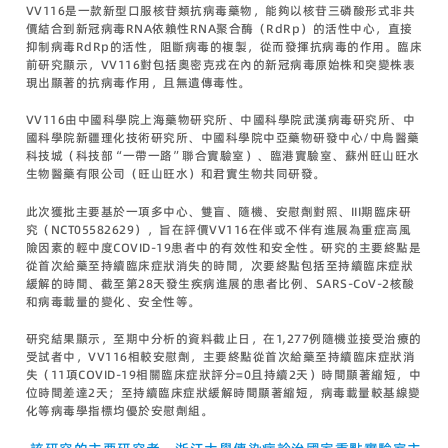
VV116是一款新型口服核苷類抗病毒藥物，能夠以核苷三磷酸形式非共
價結合到新冠病毒RNA依賴性RNA聚合酶（RdRp）的活性中心，直接
抑制病毒RdRp的活性，阻斷病毒的複製，從而發揮抗病毒的作用。臨床
前研究顯示，VV116對包括奧密克戎在內的新冠病毒原始株和突變株表
現出顯著的抗病毒作用，且無遺傳毒性。
VV116由中國科學院上海藥物研究所、中國科學院武漢病毒研究所、中
國科學院新疆理化技術研究所、中國科學院中亞藥物研發中心/中烏醫藥
科技城（科技部“一帶一路”聯合實驗室）、臨港實驗室、蘇州旺山旺水
生物醫藥有限公司（旺山旺水）和君實生物共同研發。
此次獲批主要基於一項多中心、雙盲、隨機、安慰劑對照、III期臨床研
究（NCT05582629），旨在評價VV116在伴或不伴有進展為重症高風
險因素的輕中度COVID-19患者中的有效性和安全性。研究的主要終點是
從首次給藥至持續臨床症狀消失的時間，次要終點包括至持續臨床症狀
緩解的時間、截至第28天發生疾病進展的患者比例、SARS-CoV-2核酸
和病毒載量的變化、安全性等。
研究結果顯示，至期中分析的資料截止日，在1,277例隨機並接受治療的
受試者中，VV116相較安慰劑，主要終點從首次給藥至持續臨床症狀消
失（11項COVID-19相關臨床症狀評分=0且持續2天）時間顯著縮短，中
位時間差達2天；至持續臨床症狀緩解時間顯著縮短，病毒載量較基線變
化等病毒學指標均優於安慰劑組。