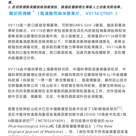
導。
2. 若您想瞭解具體疾病診療資訊，請遵從醫療衛生專業人士的意見與指導。
®
關於民得維
（氫溴酸氘瑞米德韋片，
VV116/JT001
）
VV116是一款口服核苷類藥物，可抑制SARS-CoV-2複製。臨床前藥效
學研究顯示，VV116在體外對包括奧密克戎在內的新冠病毒原始株和突
變株表現出顯著的抗病毒作用；在小鼠模型上，低劑量的VV116就可將
肺部病毒滴度降低至檢測限以下，可顯著改善肺組織病理變化，表現出
較強的抗病毒功效。臨床前的藥代動力學等研究結果顯示，VV116具有
很高的口服生物利用度，其口服吸收後，迅速代謝為母體核苷，並在體
內組織廣泛分佈。
VV116由中國科學院上海藥物研究所、中國科學院武漢病毒研究所、中
國科學院新疆理化技術研究所、中國科學院中亞藥物研發中心/中烏醫藥
科技城（科技部“一帶一路”聯合實驗室）、臨港實驗室、蘇州旺山旺水
生物醫藥有限公司（旺山旺水）和君實生物共同研發。君實生物與旺山
旺水共同承擔該藥物在全球層面的臨床開發和產業化工作，合作區域為
除中亞五國、俄羅斯、北非、中東四個區域外的全球範圍。
[1]
君實生物與旺山旺水已在中國健康受試者中完成了3項I期臨床研究
，
並在中國伴有進展為重症高風險因素的輕中度COVID-19患者中完成1項
[2]
III期臨床研究
（NCT05341609），研究結果分別發表於
Acta
Pharmacologica Sinica
和《新英格蘭醫學雜誌》（
The New
England Journal of Medicine
）。另，1項在伴或不伴有進展重症高風