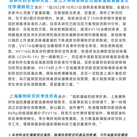
該研究的主要研究者、浙江大學傳染病診治國家重點實驗室主
任李蘭娟院士
表示：“從2022年10月21日首例患者篩選開始，全國30
多家中心克服了重重困難，在積極救治患者、防重症、降死亡率的同
時，在不到3個月的時間內，快速、高效地完成了1300多例輕中度新型
冠狀病毒感染者的入組。目前本研究已經完成方案預設的期中分析，結
果顯示：在有效性方面，與安慰劑組相比，接受VV116治療的患者，至
持續臨床症狀消失的時間和臨床症狀緩解的時間均顯著縮短，新冠病毒
Ct值的上升速度及病毒載量的下降速度也明顯快於安慰劑組；在安全性
方面，VV116治療組在治療期間不良事件的發生率低，與安慰劑組相
當。VV116以其良好的療效與安全性表現，有望成為治療新型冠狀病毒
感染（COVID-19）的一線藥物之一，而且輕中度新型冠狀病毒感染普通
患者和存在重症高風險因素的患者均可獲益。目前全國各地新冠疫情情
況依然比較嚴峻，VV116的上市一定能讓更多的新型冠狀病毒感染者得
到有效的抗病毒治療，降低疫情傳播風險，並在一定程度上減少重症的
發生，為打贏新型冠狀病毒感染醫療救治攻堅戰，最大程度保護人民群
眾生命安全和身體健康，貢獻重要力量。”
上海藥物研究所李佳所長
表示：“面對嚴峻的疫情形勢，上海藥物
所快速回應國家緊急藥物研發需求，在蔣華良院士的領導下，第一時間
成立抗疫聯合攻關團隊，夜以繼日、協作奮鬥，快速獲得靶向新冠病毒
RdRp的候選新藥分子VV116，與各方合作夥伴緊密協作，積極促進科
研成果轉移轉化，爭分奪秒地與疫情賽跑，全力推進新藥臨床研究和上
市工作，發揮新藥創制國家戰略科技力量的重要作用。”
1.
本材料旨在傳遞前沿資訊，無意向您做任何產品的推廣，不作為臨床用藥指