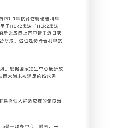
的抗PD-1单抗药物特瑞普利单
于HER2表达（HER2表达
者的新适应症上市申请于近日获
联合疗法。这也是特瑞普利单抗
趋势。根据国家癌症中心最新数
在巨大尚未被满足的临床需
C非选择性人群适应症的免疫治
C016是一项多中心、随机、开