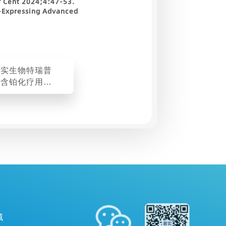
er Cent 2024;4:47-53.
2-Expressing Advanced
君实生物特瑞普
合含铂化疗用于
切除非小细胞肺
手术期治疗的Ⅲ
究达到最终分析
终点
域