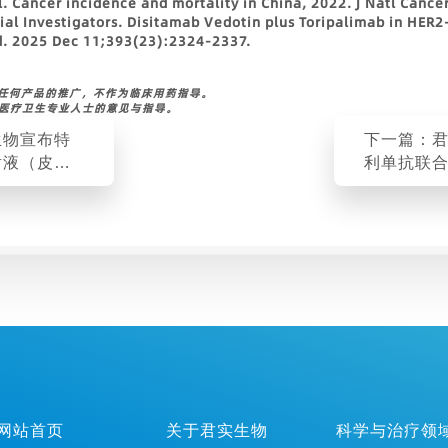
l. Cancer incidence and mortality in China, 2022. J Natl Canc
rial Investigators. Disitamab Vedotin plus Toripalimab in HER
ed. 2025 Dec 11;393(23):2324-2337.
做任何产品的推广，不作为临床用药指导。
从医疗卫生专业人士的意见与指导。
生物宣布特
下一篇：
射液（皮下
利单抗联
应症上市申
Ⅱ-Ⅲ期可
监督管理局
癌患者围
期临床研
主要研究
网站首页
关于君实生物
科学与治疗领