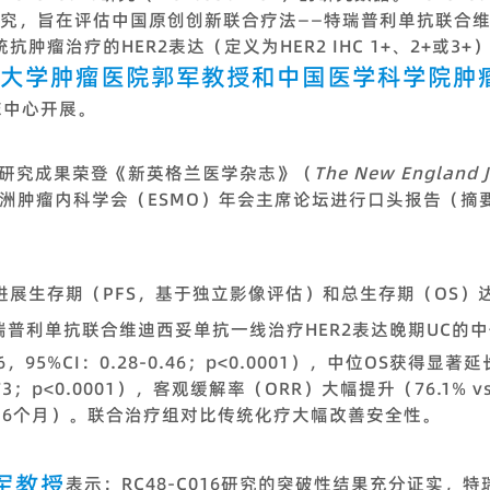
究，旨在评估中国原创创新联合疗法——特瑞普利单抗联合
肿瘤治疗的HER2表达（定义为HER2 IHC 1+、2+或3
大学肿瘤医院郭军教授和中国医学科学院肿
床中心开展。
016的研究成果荣登《新英格兰医学杂志》（
The New England J
欧洲肿瘤内科学会（ESMO）年会主席论坛进行口头报告（摘要
进展生存期（PFS，基于独立影像评估）和总生存期（OS）
普利单抗联合维迪西妥单抗一线治疗HER2表达晚期UC的中位
36，95%CI：0.28-0.46；p<0.0001），中位OS获得显著延长
-0.73；p<0.0001），客观缓解率（ORR）大幅提升（76.1% 
. 5.6个月）。联合治疗组对比传统化疗大幅改善安全性。
军教授
表示：RC48-C016研究的突破性结果充分证实，