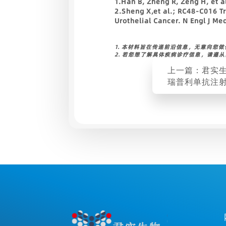
1.Han B, Zheng R, Zeng H, et a
2.Sheng X,et al.; RC48-C016 T
Urothelial Cancer. N Engl J M
1. 本材料旨在传递前沿信息，无意向您
2. 若您想了解具体疾病诊疗信息，请遵
上一篇：君实
瑞普利单抗注
注射）12项适
请获国家药品
受理