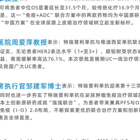
，可将患者中位OS显著延长至31.5个月，较传统化疗16.9
是，这一“免疫+ADC”联合方案中的两款药物均为中国原
“中国方案”在全球尿路上皮癌治疗领域树立起全新标杆。
医院周爱萍教授
表示：特瑞普利单抗与维迪西妥单抗联
证实，无论患者HER2表达水平（1+至3+）、顺铂耐受状态
益，客观缓解率高达76.1%。本次获批是晚期UC一线治疗
及我国广大UC患者。
席执行官邹建军博士
表示：特瑞普利单抗迎来第十三
同时也进一步夯实了特瑞普利单抗在泌尿肿瘤免疫治疗领域
本土创新原研药成就“强强联合”，为患者带来兼具PFS与O
免疫（I-O）2.0布局，不断探索更优的联合治疗方案和创
惠及全球医患。