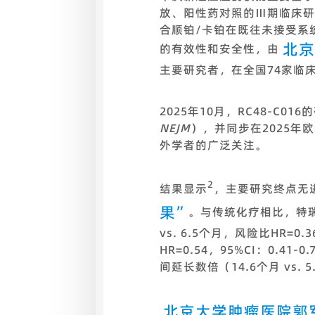
放、阳性药对照的Ⅲ期临床研
合顺铂/卡铂在既往未接受系统抗
北京
的有效性和安全性，由
主要研究者，在全国74家临
2025年10月，RC48-C
NEJM
），并同步在2025年
外学者的广泛关注。
2
结果显示
，主要研究终点无
果”
。与传统化疗相比，特瑞
vs. 6.5个月，风险比HR=0.
HR=0.54，95%CI：0.41
间延长数倍（14.6个月 vs
北京大学肿瘤医院郭