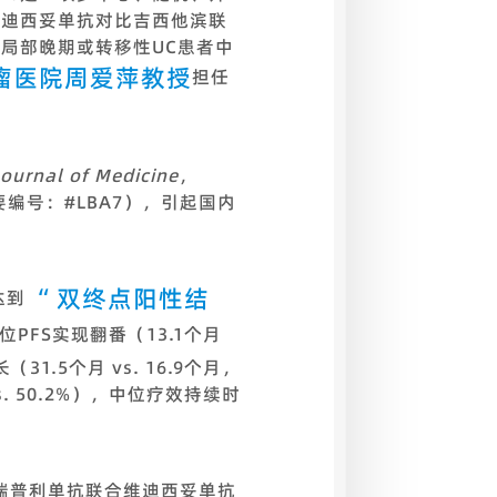
维迪西妥单抗对比吉西他滨联
+）局部晚期或转移性UC患者中
瘤医院周爱萍教授
担任
ournal of Medicine
，
编号：#LBA7），引起国内
“
双终点阳性结
达到
PFS实现翻番（13.1个月
（31.5个月 vs. 16.9个月，
vs. 50.2%），中位疗效持续时
特瑞普利单抗联合维迪西妥单抗