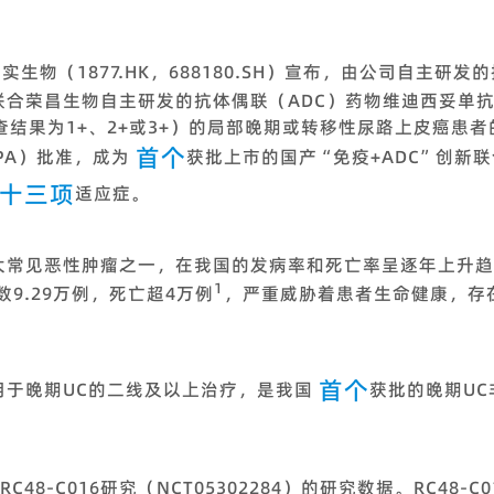
君实生物（1877.HK，688180.SH）宣布，由公司自主研发
联合荣昌生物自主研发的抗体偶联（ADC）药物维迪西妥单抗用
检查结果为1+、2+或3+）的局部晚期或转移性尿路上皮癌患
首个
PA）批准，成为
获批上市的国产“免疫+ADC”创新
十三项
适应症。
大常见恶性肿瘤之一，在我国的发病率和死亡率呈逐年上升
1
数9.29万例，死亡超4万例
，严重威胁着患者生命健康，存
首个
用于晚期UC的二线及以上治疗，是我国
获批的晚期U
48-C016研究（NCT05302284）的研究数据。RC48-