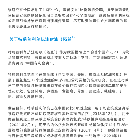
该研究在全国启动了51家中心，患者按1:1比例随机分配，接受特瑞普利
单抗或安慰剂联合依托泊苷及铂类治疗4-6个周期后，继续特瑞普利单抗
或安慰剂维持治疗直到出现疾病进展、不可耐受的毒性或方案规定的其
他需要终止治疗的情况。
®
关于特瑞普利单抗注射液（拓益
）
®
特瑞普利单抗注射液（拓益
）作为我国批准上市的首个国产以PD-1为靶
点的单抗药物，获得国家科技重大专项项目支持，并荣膺国家专利领域
最高奖项“中国专利金奖”。
特瑞普利单抗至今已在全球（包括中国、美国、东南亚及欧洲等地）开
展了覆盖超过15个适应症的40多项由公司发起的临床研究。正在进行或
已完成的关键注册临床研究在多个瘤种范围内评估特瑞普利单抗的安全
性及疗效，包括肺癌、鼻咽癌、食管癌、胃癌、膀胱癌、乳腺癌、肝
癌、肾癌及皮肤癌等。
截至目前，特瑞普利单抗已在中国获批6项适应症：用于既往接受全身系
统治疗失败的不可切除或转移性黑色素瘤的治疗（2018年12月）；用于
既往接受过二线及以上系统治疗失败的复发/转移性鼻咽癌患者的治疗
（2021年2月）；用于含铂化疗失败包括新辅助或辅助化疗12个月内进
展的局部晚期或转移性尿路上皮癌的治疗（2021年4月）；联合顺铂和
吉西他滨用于局部复发或转移性鼻咽癌患者的一线治疗（2021年11