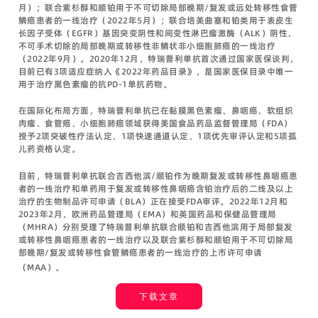
月）；联合紫杉醇和顺铂用于不可切除局部晚期/复发或远处转移性食管
鳞癌患者的一线治疗（2022年5月）；联合培美曲塞和铂类用于表皮生
长因子受体（EGFR）基因突变阴性和间变性淋巴瘤激酶（ALK）阴性、
不可手术切除的局部晚期或转移性非鳞状非小细胞肺癌的一线治疗
（2022年9月）。2020年12月，特瑞普利单抗首次通过国家医保谈判，
目前已有3项适应症纳入《2022年药品目录》，是国家医保目录中唯一
用于治疗黑色素瘤的抗PD-1单抗药物。
在国际化布局方面，特瑞普利单抗已在黏膜黑色素瘤、鼻咽癌、软组织
肉瘤、食管癌、小细胞肺癌领域获得美国食品药品监督管理局（FDA）
授予2项突破性疗法认定、1项快速通道认定、1项优先审评认定和5项孤
儿药资格认定。
目前，特瑞普利单抗联合吉西他滨/顺铂作为晚期复发或转移性鼻咽癌患
者的一线治疗和单药用于复发或转移性鼻咽癌含铂治疗后的二线及以上
治疗的生物制品许可申请（BLA）正在接受FDA审评。2022年12月和
2023年2月，欧洲药品管理局（EMA）和英国药品和保健品管理局
（MHRA）分别受理了特瑞普利单抗联合顺铂和吉西他滨用于局部复发
或转移性鼻咽癌患者的一线治疗以及联合紫杉醇和顺铂用于不可切除局
部晚期/复发或转移性食管鳞癌患者的一线治疗的上市许可申请
（MAA）。
下载文章