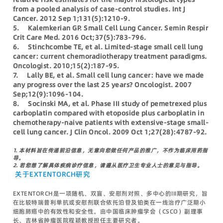
from a pooled analysis of case-control studies. Int J
Cancer. 2012 Sep 1;131(5):1210-9.
5. Kalemkerian GP. Small Cell Lung Cancer. Semin Respir
Crit Care Med. 2016 Oct;37(5):783-796.
6. Stinchcombe TE, et al. Limited-stage small cell lung
cancer: current chemoradiotherapy treatment paradigms.
Oncologist. 2010;15(2):187-95.
7. Lally BE, et al. Small cell lung cancer: have we made
any progress over the last 25 years? Oncologist. 2007
Sep;12(9):1096-104.
8. Socinski MA, et al. Phase III study of pemetrexed plus
carboplatin compared with etoposide plus carboplatin in
chemotherapy-naive patients with extensive-stage small-
cell lung cancer. J Clin Oncol. 2009 Oct 1;27(28):4787-92.
1.
本材料旨在传递前沿信息，无意向您做任何产品的推广，不作为临床用药指
导。
2.
若您想了解具体疾病诊疗信息，请遵从医疗卫生专业人士的意见与指导。
关于EXTENTORCH研究
EXTENTORCH是一项随机、双盲、安慰剂对照、多中心的III期研究，旨
在比较特瑞普利单抗或安慰剂联合依托泊苷及铂类在一线治疗广泛期小
细胞肺癌中的有效性和安全性。由中国临床肿瘤学会（CSCO）副理事
长、吉林省肿瘤医院程颖教授担任主要研究者。