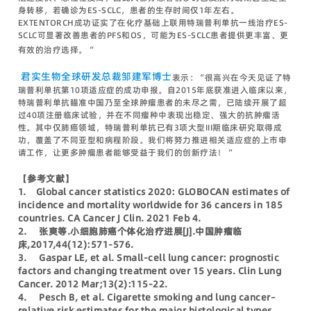
身转移，若确诊为ES-SCLC，患者的生存时间仅1年左右。
EXTENTORCH成功证实了在化疗基础上联用特瑞普利单抗一线治疗ES-
SCLC可显著改善患者的PFS和OS，可能为ES-SCLC患者提供更丰富、更
有效的治疗选择。“
君实生物全球研发总裁邹建军博士
表示：“很高兴在今天见证了特
瑞普利单抗第10项适应症的成功申报。自2015年底获准进入临床以来，
特瑞普利单抗瞄准中国乃至全球肿瘤患者的未尽之需，已陆续开展了超
过40项注册临床试验，并在不同瘤种中表现出稳定、强大的抗肿瘤活
性。其中仅肺癌领域，特瑞普利单抗已有3项大型III期临床研究取得成
功，覆盖了不同亚型和病程阶段。我们将努力推进相关适应症的上市申
请工作，让更多肿瘤患者能够受益于我们的创新疗法！“
【参考文献】
1. Global cancer statistics 2020: GLOBOCAN estimates of
incidence and mortality worldwide for 36 cancers in 185
countries. CA Cancer J Clin. 2021 Feb 4.
2. 张爽等.小细胞肺癌个体化治疗进展[J].中国肿瘤临
床,2017,44(12):571-576.
3. Gaspar LE, et al. Small-cell lung cancer: prognostic
factors and changing treatment over 15 years. Clin Lung
Cancer. 2012 Mar;13(2):115-22.
4. Pesch B, et al. Cigarette smoking and lung cancer–
relative risk estimates for the major histological types