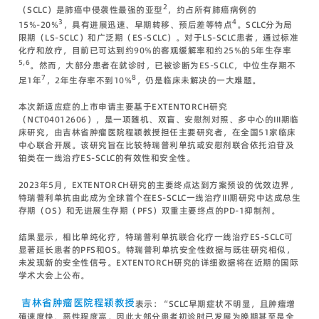
2
（SCLC）是肺癌中侵袭性最强的亚型
，约占所有肺癌病例的
3
4
15%-20%
，具有进展迅速、早期转移、预后差等特点
。SCLC分为局
限期（LS-SCLC）和广泛期（ES-SCLC）。对于LS-SCLC患者，通过标准
化疗和放疗，目前已可达到约90%的客观缓解率和约25%的5年生存率
5,6
。然而，大部分患者在就诊时，已被诊断为ES-SCLC，中位生存期不
7
8
足1年
，2年生存率不到10%
，仍是临床未解决的一大难题。
本次新适应症的上市申请主要基于EXTENTORCH研究
（NCT04012606），是一项随机、双盲、安慰剂对照、多中心的III期临
床研究，由吉林省肿瘤医院程颖教授担任主要研究者，在全国51家临床
中心联合开展。该研究旨在比较特瑞普利单抗或安慰剂联合依托泊苷及
铂类在一线治疗ES-SCLC的有效性和安全性。
2023年5月，EXTENTORCH研究的主要终点达到方案预设的优效边界，
特瑞普利单抗由此成为全球首个在ES-SCLC一线治疗III期研究中达成总生
存期（OS）和无进展生存期（PFS）双重主要终点的PD-1抑制剂。
结果显示，相比单纯化疗，特瑞普利单抗联合化疗一线治疗ES-SCLC可
显著延长患者的PFS和OS。特瑞普利单抗安全性数据与既往研究相似，
未发现新的安全性信号。EXTENTORCH研究的详细数据将在近期的国际
学术大会上公布。
吉林省肿瘤医院程颖教授
表示：“SCLC早期症状不明显，且肿瘤增
殖速度快、恶性程度高，因此大部分患者初诊时已发展为晚期甚至是全