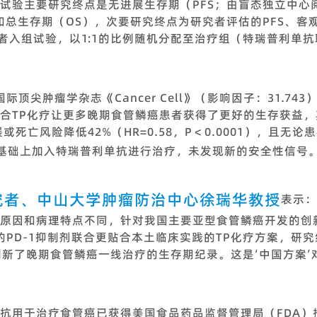
验主要研究终点是无进展生存期（PFS；由盲态独立中心阅片
评估）和总生存期（OS），次要研究终点为研究者评估的PFS、
患者入组试验，以1:1的比例随机分配至治疗组（特瑞普利单
得国际顶尖肿瘤学杂志《Cancer Cell》（影响因子：31.
合TP化疗让更多晚期食管鳞癌患者获得了更好的生存获益，其
展或死亡风险降低42%（HR=0.58，P＜0.0001），且无论
基础上加入特瑞普利单抗进行治疗，未发现新的安全性信号
究者、中山大学肿瘤防治中心徐瑞华教授
表示：
原因和病理特点不同，针对我国主要亚型食管鳞癌开发的创
国原研的PD-1抑制剂联合更贴合本土临床实践的TP化疗方案，
，刷新了晚期食管鳞癌一线治疗的生存期纪录。这是‘中国方案
抗用于治疗食管癌已获得美国食品药品监督管理局（FDA）