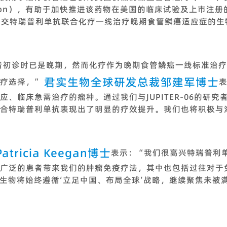
signation），有助于加快推进该药物在美国的临床试验及上
就提交特瑞普利单抗联合化疗一线治疗晚期食管鳞癌适应症的生
者初诊时已是晚期，然而化疗作为晚期食管鳞癌一线标准治疗
君实生物全球研发总裁邹建军博士
疗选择，”
、临床急需治疗的瘤种。通过我们与JUPITER-06的研
合特瑞普利单抗表现出了明显的疗效提升。我们也将积极与
ricia Keegan博士
表示：“我们很高兴特瑞普利
广泛的患者带来我们的肿瘤免疫疗法，其中也包括过往对于
君实生物将始终遵循‘立足中国、布局全球’战略，继续聚焦未