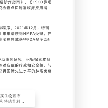
瘤诊疗指南》、《CSCO鼻咽
免疫检查点抑制剂临床应用指
程序。2021年12月，特瑞
市申请获得NMPA受理。在
肺癌领域获得FDA授予2项
0多项临床研究，积极探索本品
等适应症的疗效和安全性，与
获得国际先进水平的肿瘤免疫
君实生物宣布
mab和特瑞普利单
究成果在2022