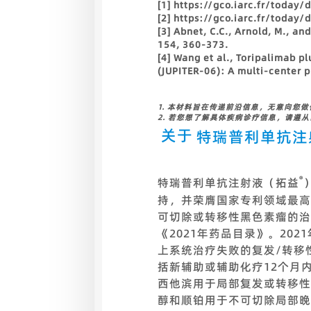
[1]
https://gco.iarc.fr/today/
[2]
https://gco.iarc.fr/today/
[3]
Abnet, C.C., Arnold, M., a
154, 360-373.
[4]
Wang et al., Toripalimab p
(JUPITER-06): A multi-center p
1. 本材料旨在传递前沿信息，无意向您
2. 若您想了解具体疾病诊疗信息，请遵
关于
特瑞普利单抗注
®
特瑞普利单抗注射液（拓益
持，并荣膺国家专利领域最高
可切除或转移性黑色素瘤的治
《2021年药品目录》。20
上系统治疗失败的复发/转移
括新辅助或辅助化疗12个月
西他滨用于局部复发或转移性
醇和顺铂用于不可切除局部晚