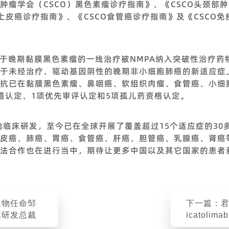
瘤学会（CSCO）黑色素瘤诊疗指南》、《CSCO头颈部肿
上皮癌诊疗指南》、《CSCO食管癌诊疗指南》及《CSCO
用于晚期黏膜黑色素瘤的一线治疗被NMPA纳入突破性治疗药物
于未经治疗、驱动基因阴性的晚期非小细胞肺癌的新适应症上
抗已在黏膜黑色素瘤、鼻咽癌、软组织肉瘤、食管癌、小细胞
道认定、1项优先审评认定和5项孤儿药资格认定。
开始临床研发，至今已在全球开展了覆盖超过15个适应症的3
皮癌、肺癌、胃癌、食管癌、肝癌、胆管癌、乳腺癌、肾癌
法合作也在进行当中，期待让更多中国以及其它国家的患者
生物任命邹
下一篇：
球研发总裁
icatoli
抗近40项研