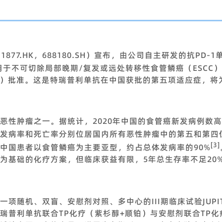
1877.HK，688180.SH）宣布，由公司自主研发的抗PD
于不可切除局部晚期/复发或远处转移性食管鳞癌（ESCC
A）批准。这是特瑞普利单抗在中国获批的第五项适应症，将
恶性肿瘤之一。据统计，2020年中国的食管癌新发病例数高
发病率和死亡率分别位居国内所有恶性肿瘤中的第五和第四
[3]
中国患者以食管鳞癌为主要亚型，约占总体发病率的90%
为基础的化疗方案，但临床获益有限，5年总生存率不足20
。
随机、双盲、安慰剂对照、多中心的III期临床试验JUPITER-
瑞普利单抗联合TP化疗（紫杉醇+顺铂）与安慰剂联合TP