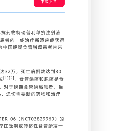
下载文章
-1单抗药物特瑞普利单抗注射液
）患者的一线治疗新适应症获得
为中国晚期食管鳞癌患者带来
达32万，死亡病例数达到30
[1]
[2]
位
。食管鳞癌和腺癌是食
。对于晚期食管鳞癌患者，当
%，迫切需要新的药物和治疗
06（NCT03829969）的
化疗在晚期或转移性食管鳞癌一