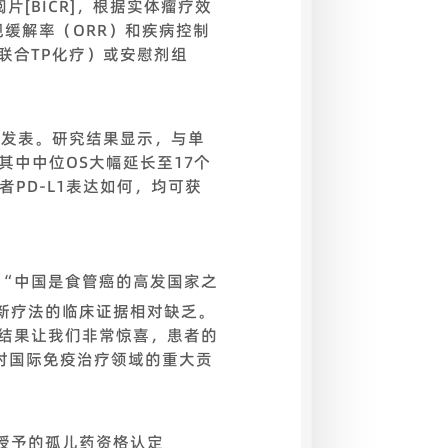
[BICR]，根据实体瘤疗效
客观缓解率（ORR）和疾病控制
抗联合TP化疗）或安慰剂组
743）发表。研究结果显示，与单
中中位OS大幅延长至17个
患者PD-L1表达如何，均可获
。
“中国是食管癌的高发国家之
新疗法的临床证据相对缺乏。
研究结果让我们非常惊喜，患者的
’对国际免疫治疗领域的重大贡
授予的孤儿药资格认定