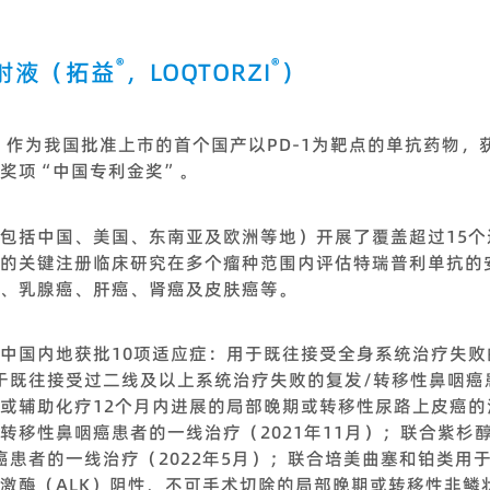
®
®
射液（拓益
，LOQTORZI
）
）作为我国批准上市的首个国产以PD-1为靶点的单抗药物，
奖项“中国专利金奖”。
包括中国、美国、东南亚及欧洲等地）开展了覆盖超过15个
的关键注册临床研究在多个瘤种范围内评估特瑞普利单抗的
、乳腺癌、肝癌、肾癌及皮肤癌等。
中国内地获批10项适应症：用于既往接受全身系统治疗失
用于既往接受过二线及以上系统治疗失败的复发/转移性鼻咽癌患
或辅助化疗12个月内进展的局部晚期或转移性尿路上皮癌的治
转移性鼻咽癌患者的一线治疗（2021年11月）；联合紫杉
患者的一线治疗（2022年5月）；联合培美曲塞和铂类用于
激酶（ALK）阴性、不可手术切除的局部晚期或转移性非鳞