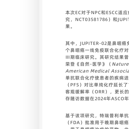
本次EC对于NPC和ESCC
究，NCT03581786）和J
果。
其中，JUPITER-02是
个鼻咽癌一线免疫联合化疗对
Ⅲ期临床研究。其研究结果曾以
荣登《自然-医学》（
Nature
American Medical Associ
单抗联合化疗使患者的疾病进
（PFS）对比单纯化疗延长了
客观缓解率（ORR），更长
存随访数据在2024年ASC
基于该项研究，特瑞普利单抗分
（FDA）批准用于晚期鼻咽