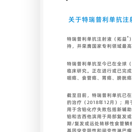
关于特瑞普利单抗注
®
特瑞普利单抗注射液（拓益
持，并荣膺国家专利领域最高
特瑞普利单抗至今已在全球（
临床研究。正在进行或已完成
咽癌、食管癌、胃癌、膀胱癌
截至目前，特瑞普利单抗已在
的治疗（2018年12月）；
用于含铂化疗失败包括新辅助
铂和吉西他滨用于局部复发或
期/复发或远处转移性食管鳞癌
基因突变阴性和间变性淋巴瘤