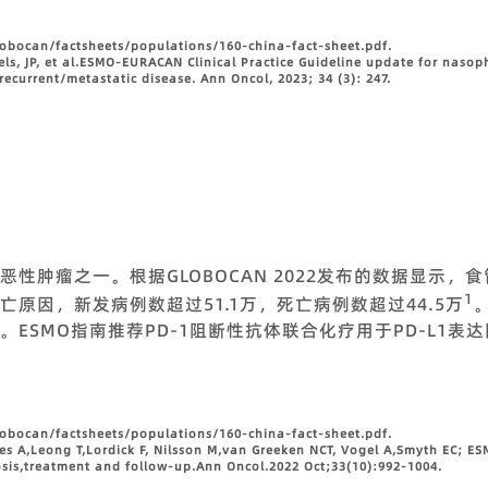
lobocan/factsheets/populations/160-china-fact-sheet.pdf
.
iels, JP, et al.ESMO-EURACAN Clinical Practice Guideline update for nas
recurrent/metastatic disease. Ann Oncol, 2023; 34 (3): 247.
性肿瘤之一。根据GLOBOCAN 2022发布的数据显示，食
1
原因，新发病例数超过51.1万，死亡病例数超过44.5万
ESMO指南推荐PD-1阻断性抗体联合化疗用于PD-L1表达
lobocan/factsheets/populations/160-china-fact-sheet.pdf.
s A,Leong T,Lordick F, Nilsson M,van Greeken NCT, Vogel A,Smyth EC; E
nosis,treatment and follow-up.Ann Oncol.2022 Oct;33(10):992-1004.