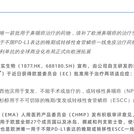
唯一获批用于鼻咽癌治疗的药物，填补了欧洲鼻咽癌的治疗
于不限PD-L1表达的晚期或转移性食管鳞癌一线免疫治疗药
利单抗的全球商业化布局正式向欧洲拓展
君实生物（1877.HK，688180.SH）宣布，由公司自主研发
®
）于近日获得欧盟委员会（EC）批准用于治疗两项适应症
西他滨用于复发、不能手术或放疗的，或转移性鼻咽癌（NP
杉醇用于不可切除的晚期/复发或转移性食管鳞癌（ESCC
局（EMA）人用医药产品委员会（CHMP）发布积极审评意
用于欧盟全部27个成员国以及冰岛、挪威和列支敦士登，
也是欧洲唯一用于不限PD-L1表达的晚期或转移性ESCC一