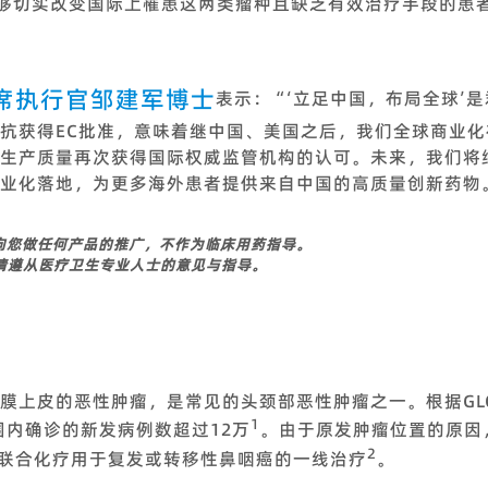
能够切实改变国际上罹患这两类瘤种且缺乏有效治疗手段的患
席执行官邹建军博士
表示：“‘立足中国，布局全球’
抗获得EC批准，意味着继中国、美国之后，我们全球商业
生产质量再次获得国际权威监管机构的认可。未来，我们将
业化落地，为更多海外患者提供来自中国的高质量创新药物
向您做任何产品的推广，不作为临床用药指导。
请遵从医疗卫生专业人士的意见与指导。
上皮的恶性肿瘤，是常见的头颈部恶性肿瘤之一。根据GLOBO
1
围内确诊的新发病例数超过12万
。由于原发肿瘤位置的原因
2
疗联合化疗用于复发或转移性鼻咽癌的一线治疗
。