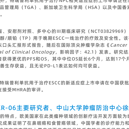
外，特瑞普利单抗用于治疗NPC相关适应症的上市申请正在
药品管理局（TGA）、新加坡卫生科学局（HSA）以及中国香
。
、双盲、安慰剂对照、多中心的Ⅲ期临床研究（NCT038299
醇/顺铂（TP）用于晚期ESCC一线治疗的疗效及安全性。
）上以口头汇报形式报告，随后在国际顶尖肿瘤学杂志《
Cancer 
al of Clinical Oncology
，影响因子：42.1）发表。研究
者获得更优的PFS和OS，其中中位OS延长6个月，达到17
善生存获益，且无论PD-L1表达如何均可获益。
月，特瑞普利单抗用于治疗ESCC的新适应症上市申请在中国获
在接受MHRA的审评。
UPITER-06主要研究者、中山大学肿瘤防治中
特点，欧美国家在此类瘤种领域的创新疗法开发方面较为缓慢。
色的研究成果证明了在鼻咽癌和食管癌领域，中国学者的诊疗能