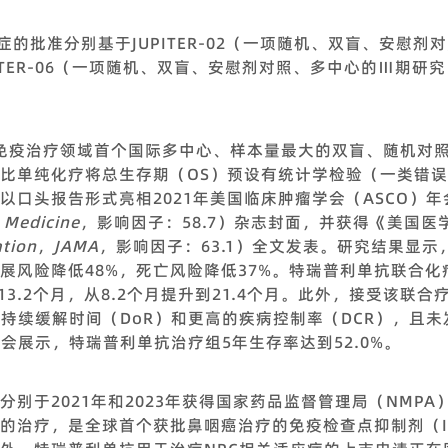
适应症的批准分别基于JUPITER-02（一项随机、双盲、安慰
UPITER-06（一项随机、双盲、安慰剂对照、多中心的Ⅲ期研究，
鼻咽癌免疫治疗领域首个国际多中心、样本量最大的双盲、随机
比单纯化疗将总生存期（OS）预设有统计学检验（一类错
口头报告形式亮相2021年美国临床肿瘤学会（ASCO）年
 Medicine
，影响因子：58.7）杂志封面，并获得《美国医
ation
，
JAMA
，影响因子：63.1）全文发表。研究结果显
展风险降低48%，死亡风险降低37%。特瑞普利单抗联合
13.2个月，从8.2个月提升到21.4个月。此外，接受该联
的持续缓解时间（DoR）和更高的疾病控制率（DCR），且
O年会展示，特瑞普利单抗治疗组5年生存率达到52.0%。
别于2021年和2023年获得国家药品监督管理局（NMP
癌的治疗，是全球首个获批鼻咽癌治疗的免疫检查点抑制剂（I