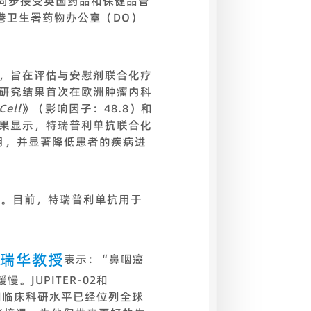
同步接受英国药品和保健品管
港卫生署药物办公室（DO）
69），旨在评估与安慰剂联合化疗
该研究结果首次在欧洲肿瘤内科
Cell
》（影响因子：48.8）和
结果显示，特瑞普利单抗联合化
个月，并显著降低患者的疾病进
批。目前，特瑞普利单抗用于
心徐瑞华教授
表示：“鼻咽癌
JUPITER-02和
力和临床科研水平已经位列全球