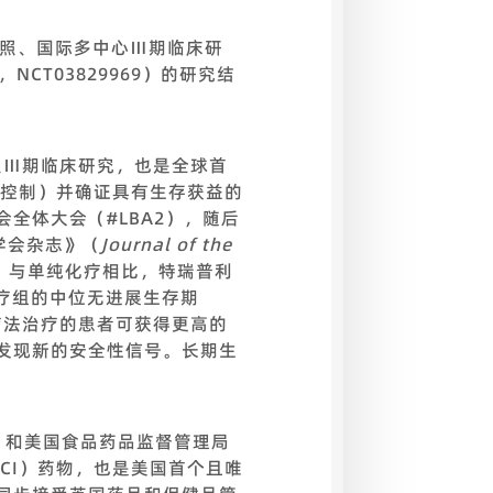
剂对照、国际多中心Ⅲ期临床研
NCT03829969）的研究结
对照Ⅲ期临床研究，也是全球首
误控制）并确证具有生存获益的
会全体大会（#LBA2），随后
学会杂志》（
Journal of the
示，与单纯化疗相比，特瑞普利
化疗组的中位无进展生存期
合疗法治疗的患者可获得更高的
未发现新的安全性信号。长期生
A）和美国食品药品监督管理局
CI）药物，也是美国首个且唯