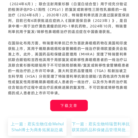
（2024年6月）；联合注射用紫杉醇（白蛋白结合型）用于经充分验证
的检测评估PD-L1阳性（CPS≥1）的复发或转移性三阴性乳腺癌的一线
治疗（2024年6月）。2020年12月，特瑞普利单抗首次通过国家医保谈
判，目前已有6项获批适应症纳入《国家医保目录（2023年）》，是目
录中唯一用于治疗黑色素瘤的抗PD-1单抗药物。2024年10月，特瑞普
利单抗用于复发/转移性鼻咽癌治疗的适应症在中国香港获批。
在国际化布局方面，特瑞普利单抗已作为首款鼻咽癌药物在美国和印度
获批上市，其用于晚期鼻咽癌和食管鳞癌的一线治疗获得欧盟委员会批
准上市。此外，英国药品和保健品管理局（MHRA）受理了特瑞普利单
抗联合顺铂和吉西他滨用于局部复发或转移性鼻咽癌患者的一线治疗以
及联合紫杉醇和顺铂用于不可切除局部晚期/复发或转移性食管鳞癌患者
的一线治疗的上市许可申请，澳大利亚药品管理局（TGA）和新加坡卫
生科学局（HSA）分别受理了特瑞普利单抗联合顺铂/吉西他滨作为转移
性或复发性局部晚期鼻咽癌成人患者的一线治疗，以及作为单药治疗既
往含铂治疗过程中或治疗后疾病进展的复发性、不可切除或转移性鼻咽
癌的成人患者的上市许可申请。
下载文章
上一篇：君实生物任命Mehul
下一篇：君实生物特瑞普利单抗
Shah博士为商务拓展副总裁
获英国药品和保健品管理局批准
上市