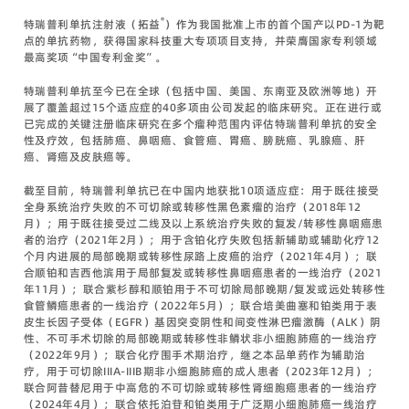
®
特瑞普利单抗注射液（拓益
）作为我国批准上市的首个国产以PD-1为靶
点的单抗药物，获得国家科技重大专项项目支持，并荣膺国家专利领域
最高奖项“中国专利金奖”。
特瑞普利单抗至今已在全球（包括中国、美国、东南亚及欧洲等地）开
展了覆盖超过15个适应症的40多项由公司发起的临床研究。正在进行或
已完成的关键注册临床研究在多个瘤种范围内评估特瑞普利单抗的安全
性及疗效，包括肺癌、鼻咽癌、食管癌、胃癌、膀胱癌、乳腺癌、肝
癌、肾癌及皮肤癌等。
截至目前，特瑞普利单抗已在中国内地获批10项适应症：用于既往接受
全身系统治疗失败的不可切除或转移性黑色素瘤的治疗（2018年12
月）；用于既往接受过二线及以上系统治疗失败的复发/转移性鼻咽癌患
者的治疗（2021年2月）；用于含铂化疗失败包括新辅助或辅助化疗12
个月内进展的局部晚期或转移性尿路上皮癌的治疗（2021年4月）；联
合顺铂和吉西他滨用于局部复发或转移性鼻咽癌患者的一线治疗（2021
年11月）；联合紫杉醇和顺铂用于不可切除局部晚期/复发或远处转移性
食管鳞癌患者的一线治疗（2022年5月）；联合培美曲塞和铂类用于表
皮生长因子受体（EGFR）基因突变阴性和间变性淋巴瘤激酶（ALK）阴
性、不可手术切除的局部晚期或转移性非鳞状非小细胞肺癌的一线治疗
（2022年9月）；联合化疗围手术期治疗，继之本品单药作为辅助治
疗，用于可切除IIIA-IIIB期非小细胞肺癌的成人患者（2023年12月）；
联合阿昔替尼用于中高危的不可切除或转移性肾细胞癌患者的一线治疗
（2024年4月）；联合依托泊苷和铂类用于广泛期小细胞肺癌一线治疗