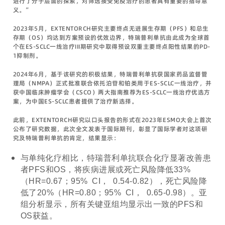
进行了分子层面的探索，对筛选接受免疫治疗的患者具有重要的指导意
义。”
2023
年5月，EXTENTORCH研究主要终点无进展生存期（PFS）和总生
存期（OS）均达到方案预设的优效边界，特瑞普利单抗由此成为全球首
个在ES-SCLC一线治疗III期研究中取得预设双重主要终点阳性结果的PD-
1抑制剂。
2024年6月，基于该研究的积极结果，特瑞普利单抗获国家药品监督管
理局（NMPA）正式批准联合依托泊苷和铂类用于
ES-SCLC
一线治疗，并
获中国临床肿瘤学会（CSCO）两大指南推荐为ES-SCLC一线治疗优选方
案，为中国ES-SCLC患者提供了治疗新选择。
此前，EXTENTORCH研究以口头报告的形式在2023年ESMO大会上首次
公布了研究数据，此次全文发表于国际期刊，彰显了国际学者对这项研
究及特瑞普利单抗的肯定，结果显示：
与单纯化疗相比，特瑞普利单抗联合化疗显著改善患
者PFS和OS，将疾病进展或死亡风险降低33%
（HR=0.67；95% CI， 0.54-0.82），死亡风险降
低了20%（HR=0.80；95% CI， 0.65-0.98）。亚
组分析显示，所有关键亚组均显示出一致的PFS和
OS获益。