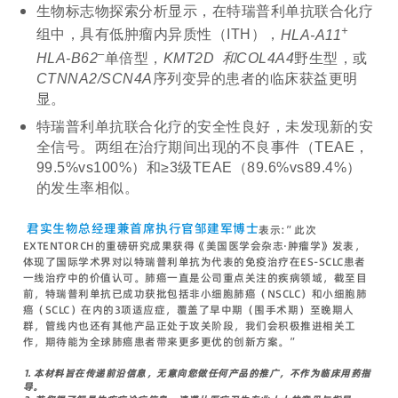
生物标志物探索分析显示，在特瑞普利单抗联合化疗
+
组中，具有低肿瘤内异质性（ITH），
HLA-A11
–
HLA-B62
单倍型，
KMT2D 和COL4A4
野生型，或
CTNNA2/SCN4A
序列变异的患者的临床获益更明
显。
特瑞普利单抗联合化疗的安全性良好，未发现新的安
全信号。两组在治疗期间出现的不良事件（TEAE，
99.5%vs100%）和≥3级TEAE（89.6%vs89.4%）
的发生率相似。
君实生物总经理兼首席执行官邹建军博士
表示:”此次
EXTENTORCH的重磅研究成果获得《美国医学会杂志·肿瘤学》发表，
体现了国际学术界对以特瑞普利单抗为代表的免疫治疗在ES-SCLC患者
一线治疗中的价值认可。肺癌一直是公司重点关注的疾病领域，截至目
前，特瑞普利单抗已成功获批包括非小细胞肺癌（NSCLC）和小细胞肺
癌（SCLC）在内的3项适应症，覆盖了早中期（围手术期）至晚期人
群，管线内也还有其他产品正处于攻关阶段，我们会积极推进相关工
作，期待能为全球肺癌患者带来更多更优的创新方案。”
1.
本材料旨在传递前沿信息，无意向您做任何产品的推广，不作为临床用药指
导。