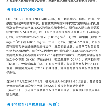
2.
若您想了解具体疾病诊疗信息，请遵从医疗卫生专业人士的意见与指导。
关于EXTENTORCH研究
EXTENTORCH研究（NCT04012606）是一项多中心、随机、双盲、安
慰剂对照的III期临床研究，旨在比较特瑞普利单抗或安慰剂联合依托泊
苷及铂类一线治疗ES-SCLC的有效性和安全性。研究纳入既往未接受系
统治疗的ES-SCLC患者，以1:1的比例随机接受特瑞普利单抗（240mg,
2
Q3W）或安慰剂联合依托泊苷（100mg/m
， Q3W）和铂类（顺铂 75
2
mg/m
或卡铂 AUC 5 mg/mL/min， Q3W）治疗4~6个周期，之后接
受特瑞普利单抗或安慰剂维持治疗，直至疾病进展、出现不可耐受的毒
性或完成2年治疗。研究分层因素包括性别和基线ECOG体能状况评分。
主要终点为研究者根据RECIST v1.1评估的PFS和OS。次要终点包括盲态
独立中心审查（BICR）评估的PFS、客观缓解率（ORR）、疾病控制率
（DCR）、疾病缓解率（DOR）和安全性等。探索性终点包括PD-L1的
表达、肿瘤突变负荷（TMB）和其他基于测序的与临床疗效相关的生物
标志物。
自2019年9月至2021年5月，研究共纳入442例ES-SCLC患者，随机分配
至特瑞普利单抗联合化疗组（n=223）或安慰剂联合化疗组
（n=219）。该研究由程颖教授担任主要研究者，在全国49家临床中心
联合开展。
®
关于特瑞普利单抗注射液（拓益
）