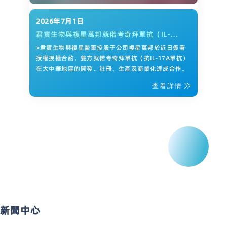
2026年7月1日
君實生物與複星萬邦就偌考奇拜單抗（IL-
17A）達成研發和商業化合作
>君實生物與複星醫藥控股子公司複星萬邦於近日簽署
授權授權合約，雙方就偌考奇拜單抗（抗IL-17A單抗）
在大中華地區的開發、註冊、生產及商業化達成合作。
查看詳情
新聞中心