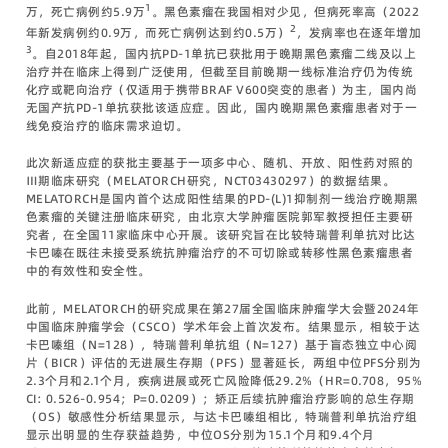
1
万，死亡病例约5.9万
。黑色素瘤在我国相对少见，但病死率高（2022
2
年新发病例约0.9万，而死亡病例达到约0.5万）
，发病率也在逐年增加
3
。自2018年起，国内抗PD-1单抗已获批用于晚期黑色素瘤二线及以上
治疗并在临床上得到广泛使用，但截至目前晚期一线标准治疗仍为传统
化疗或靶向治疗（仅适用于携带BRAF V600突变的患者）为主，国内尚
无国产抗PD-1单抗获批该适应症。因此，国内晚期黑色素瘤患者对于一
线免疫治疗的临床需求迫切。
此次新适应症的获批主要基于一项多中心、随机、开放、阳性药对照的
Ⅲ期临床研究（MELATORCH研究，NCT03430297）的数据结果。
MELATORCH是国内首个达成阳性结果的PD-(L)1抑制剂一线治疗晚期黑
色素瘤的关键注册临床研究，由北京大学肿瘤医院郭军教授担任主要研
究者，在全国11家临床中心开展。该研究旨在比较特瑞普利单抗对比达
卡巴嗪在既往未接受系统抗肿瘤治疗的不可切除或转移性黑色素瘤患者
中的有效性和安全性。
此前，MELATORCH的研究成果在第27届全国临床肿瘤学大会暨2024年
中国临床肿瘤学会（CSCO）学术年会上首次发布。结果显示，相较于达
卡巴嗪组（N=128），特瑞普利单抗组（N=127）基于盲态独立中心阅
片（BICR）评估的无进展生存期（PFS）显著延长，两组中位PFS分别为
2.3个月和2.1个月，疾病进展或死亡风险降低29.2%（HR=0.708，95%
CI: 0.526-0.954；P=0.0209）；矫正后续抗肿瘤治疗影响的总生存期
（OS）敏感性分析结果显示，与达卡巴嗪组相比，特瑞普利单抗治疗组
显示出明显的生存获益趋势，中位OS分别为15.1个月和9.4个月