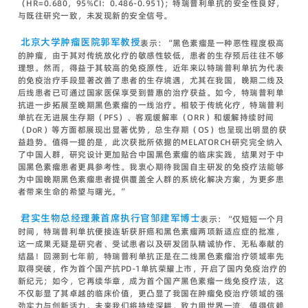
（HR=0.680，95%CI：0.486-0.951)；特瑞普利单抗的安全性良好，
与既往研究一致，未发现新的安全信号。
北京大学肿瘤医院郭军教授
表示：“黑色素瘤是一种恶性程度极高
的肿瘤，由于其对传统放化疗的敏感性较低，患者的生存预后往往不够
理想。然而，得益于其较高的免疫原性，近年来以特瑞普利单抗为代表
的免疫治疗手段显著改善了患者的生存境遇，尤其在我国，晚期二线及
后线患者已可通过国家医保享受到普惠的治疗获益。如今，特瑞普利单
抗进一步拓展至晚期黑色素瘤的一线治疗。相较于传统化疗，特瑞普利
单抗在无进展生存期（PFS）、客观缓解率（ORR）和缓解持续时间
（DoR）等方面都展现出显著优势，总生存期（OS）也呈现出明显的获
益趋势。值得一提的是，此次获批所依据的MELATORCH研究完全纳入
了中国人群，研究设计更加贴合中国黑色素瘤的临床实践，结果对于中
国黑色素瘤患者更具参考性。我衷心期待我国自主研发的免疫疗法能够
为中国晚期黑色素瘤患者提供覆盖全人群的系统化解决方案，为更多患
者带来生命的希望与曙光。”
君实生物总经理兼首席执行官邹建军博士
表示：“仅短短一个月
时间，特瑞普利单抗便接连斩获肝癌和黑色素瘤两项新适应症的批准，
这一成果无疑是研究者、受试患者以及研发团队精诚协作、无私奉献的
结晶！回溯到七年前，特瑞普利单抗正是在二线黑色素瘤治疗领域率先
取得突破，作为首个国产抗PD-1单抗荣耀上市，开启了国内免疫治疗的
新纪元；如今，它再续华章，成为首个国产黑色素瘤一线免疫疗法，这
不仅彰显了其卓越的临床价值，更凸显了我国在肿瘤免疫治疗领域的强
劲实力与创新活力。未来我们将持续深耕，致力用世界一流、值得信赖