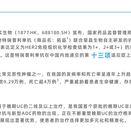
实生物（1877.HK，688180.SH）宣布，国家药品监督管
®
药物特瑞普利单抗（商品名：拓益
）联合荣昌生物自主研发的抗
R2表达定义为HER2免疫组织化学检查结果为1+、2+或3+
十三项
。这是特瑞普利单抗在中国内地递交的第
适应症上
大常见恶性肿瘤之一，在我国的发病率和死亡率呈逐年上升
1
数9.29万例，死亡超4万例
，严重威胁着患者生命健康，存
批用于晚期UC的二线及以上治疗，是我国首个获批的晚期UC
)1单抗与新型ADC药物的出现，正在不断重塑晚期UC的治疗
展现出显著优势，使患者的治疗选择更加多元化和精准化。