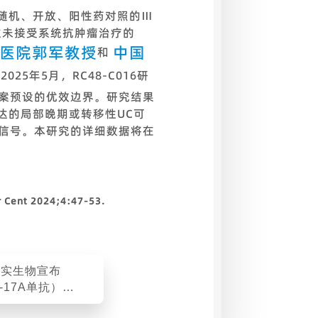
心、随机、开放、阳性药对照的Ⅲ
往未接受系统抗肿瘤治疗的
医院郭军教授
中国
和
25年5月，RC48-C016研
方案预设的优效边界。研究结果
达的局部晚期或转移性UC可
性信号。本研究的详细数据将在
er Cent 2024;4:47-53.
君实生物宣布
L-17A单抗）治
斑块状银屑病的