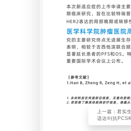
本次新适应症的上市申请主要基
期临床研究，旨在比较特瑞普
HER2表达的局部晚期或转
医学科学院肿瘤医院
究的主要研究终点无进展生存
表明，相较于吉西他滨联合顺
显著延长患者的PFS和OS
重要国际学术会议上公布。
【参考文献】
1.Han B, Zheng R, Zeng H, et a
1. 本材料旨在传递前沿信息，无意向您
2. 若您想了解具体疾病诊疗信息，请遵
上一篇：君实
适达®(抗PCS
增两项适应症