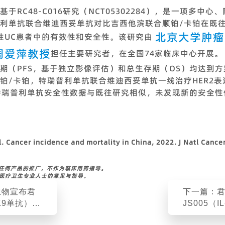
于RC48-C016研究（NCT05302284），是一项多中
利单抗联合维迪西妥单抗对比吉西他滨联合顺铂/卡铂在既
北京大学肿瘤
移性UC患者中的有效性和安全性。该研究由
周爱萍教授
担任主要研究者，在全国74家临床中心开展。 20
期（PFS，基于独立影像评估）和总生存期（OS）均达到
铂/卡铂，特瑞普利单抗联合维迪西妥单抗一线治疗HER2表
。特瑞普利单抗安全性数据与既往研究相似，未发现新的安全
l. Cancer incidence and mortality in China, 2022. J Natl Canc
做任何产品的推广，不作为临床用药指导。
从医疗卫生专业人士的意见与指导。
生物宣布君
下一篇：
K9单抗）新
JS005（I
在中国获批
疗中重度