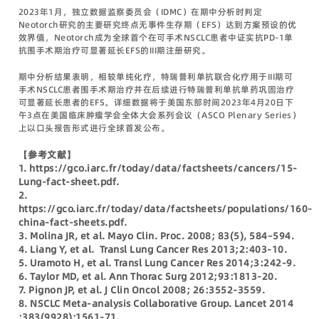
2023年1月，独立数据监察委员会（IDMC）在期中分析时判定
Neotorch研究的主要研究终点无事件生存期（EFS）达到方案预设的优
效界值，Neotorch成为全球首个在可手术NSCLC患者中证实抗PD-1单
抗围手术期治疗可显著延长EFS的III期注册研究。
期中分析结果表明，相较单纯化疗，特瑞普利单抗联合化疗用于III期可
手术NSCLC患者围手术期治疗并在后续进行特瑞普利单抗单药巩固治疗
可显著延长患者的EFS。详细数据将于美国东部时间2023年4月20日下
午3点在美国临床肿瘤学会全体大会系列会议（ASCO Plenary Series）
上以口头报告形式进行全球首发公布。
【参考文献】
1. https://gco.iarc.fr/today/data/factsheets/cancers/15-
Lung-fact-sheet.pdf.
2.
https://gco.iarc.fr/today/data/factsheets/populations/160-
china-fact-sheets.pdf.
3. Molina JR, et al. Mayo Clin. Proc. 2008; 83(5), 584–594.
4. Liang Y, et al. Transl Lung Cancer Res 2013;2:403-10.
5. Uramoto H, et al. Transl Lung Cancer Res 2014;3:242-9.
6. Taylor MD, et al. Ann Thorac Surg 2012;93:1813-20.
7. Pignon JP, et al. J Clin Oncol 2008; 26:3552-3559.
8. NSCLC Meta-analysis Collaborative Group. Lancet 2014
;383(9928):1561-71.