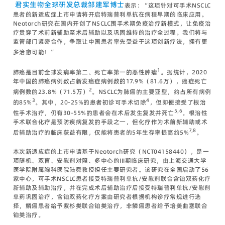
君实生物全球研发总裁邹建军博士
表示：“这项针对可手术NSCLC
患者的新适应症上市申请将开启特瑞普利单抗在病程早期的临床应用。
Neotorch研究在国内开创了NSCLC围手术期免疫治疗新模式，让免疫治
疗贯穿了术前新辅助至术后辅助以及巩固维持的治疗全过程。我们将与
监管部门紧密合作，争取让中国患者率先受益于这项创新疗法，拥有更
多治愈可能！”
1
肺癌是目前全球发病率第二、死亡率第一的恶性肿瘤
。据统计，2020
年中国的肺癌病例数占新发癌症病例数的17.9%（81.6万），癌症死亡
2
病例数的23.8%（71.5万）
。NSCLC为肺癌的主要亚型，约占所有病例
3
4
的85%
。其中，20-25%的患者初诊可手术切除
，但即便接受了根治
5,6
性手术治疗，仍有30-55%的患者会在术后发生复发并死亡
。根治性
手术联合化疗是预防疾病复发的手段之一，但化疗作为术前新辅助或术
7,8
后辅助治疗的临床获益有限，仅能将患者的5年生存率提高约5%
。
本次新适应症的上市申请基于Neotorch研究（NCT04158440），是一
项随机、双盲、安慰剂对照、多中心的III期临床研究，由上海交通大学
医学院附属胸科医院陆舜教授担任主要研究者。该研究在全国启动了56
家中心，可手术NSCLC患者接受特瑞普利单抗/安慰剂联合含铂双药化疗
新辅助及辅助治疗，并在完成术后辅助治疗后接受特瑞普利单抗/安慰剂
单药巩固治疗，含铂双药化疗方案由研究者根据机构诊疗常规进行选
择，鳞癌患者给予紫杉类联合铂类治疗，非鳞癌患者给予培美曲塞联合
铂类治疗。