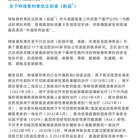
®
关于特瑞普利单抗注射液（拓益
）
®
特瑞普利单抗注射液（拓益
）作为我国批准上市的首个国产以PD-1为靶
点的单抗药物，获得国家科技重大专项项目支持，并荣膺国家专利领域
最高奖项“中国专利金奖”。
特瑞普利单抗至今已在全球（包括中国、美国、东南亚及欧洲等地）开
展了覆盖超过15个适应症的40多项由公司发起的临床研究。正在进行或
已完成的关键注册临床研究在多个瘤种范围内评估特瑞普利单抗的安全
性及疗效，包括肺癌、鼻咽癌、食管癌、胃癌、膀胱癌、乳腺癌、肝
癌、肾癌及皮肤癌等。
截至目前，特瑞普利单抗已在中国获批6项适应症：用于既往接受全身系
统治疗失败的不可切除或转移性黑色素瘤的治疗（2018年12月）；用于
既往接受过二线及以上系统治疗失败的复发/转移性鼻咽癌患者的治疗
（2021年2月）；用于含铂化疗失败包括新辅助或辅助化疗12个月内进
展的局部晚期或转移性尿路上皮癌的治疗（2021年4月）；联合顺铂和
吉西他滨用于局部复发或转移性鼻咽癌患者的一线治疗（2021年11
月）；联合紫杉醇和顺铂用于不可切除局部晚期/复发或远处转移性食管
鳞癌患者的一线治疗（2022年5月）；联合培美曲塞和铂类用于表皮生
长因子受体（EGFR）基因突变阴性和间变性淋巴瘤激酶（ALK）阴性、
不可手术切除的局部晚期或转移性非鳞状非小细胞肺癌的一线治疗
（2022年9月）。2020年12月，特瑞普利单抗首次通过国家医保谈判，
目前已有3项适应症纳入《2022年药品目录》，是国家医保目录中唯一