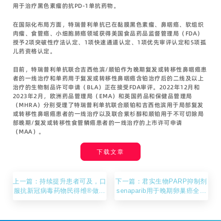
用于治疗黑色素瘤的抗PD-1单抗药物。
在国际化布局方面，特瑞普利单抗已在黏膜黑色素瘤、鼻咽癌、软组织
肉瘤、食管癌、小细胞肺癌领域获得美国食品药品监督管理局（FDA）
授予2项突破性疗法认定、1项快速通道认定、1项优先审评认定和5项孤
儿药资格认定。
目前，特瑞普利单抗联合吉西他滨/顺铂作为晚期复发或转移性鼻咽癌患
者的一线治疗和单药用于复发或转移性鼻咽癌含铂治疗后的二线及以上
治疗的生物制品许可申请（BLA）正在接受FDA审评。2022年12月和
2023年2月，欧洲药品管理局（EMA）和英国药品和保健品管理局
（MHRA）分别受理了特瑞普利单抗联合顺铂和吉西他滨用于局部复发
或转移性鼻咽癌患者的一线治疗以及联合紫杉醇和顺铂用于不可切除局
部晚期/复发或转移性食管鳞癌患者的一线治疗的上市许可申请
（MAA）。
下载文章
上一篇：持续提升患者可及，口
下一篇：君实生物PARP抑制剂
服抗新冠病毒药物民得维®做出
senaparib用于晚期卵巢癌全人
价格调整
群一线维持治疗的III期临床研究
达到主要研究终点