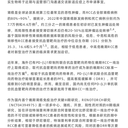
实生物将于近期与监管部门沟通递交该新适应症上市申请事宜。
肾癌是全球泌尿系统第三位最常见的恶性肿瘤，而RCC占全部肾癌病例
1
的80%~90%
。据统计，2022年中国肾癌新发病例和死亡病例分别约为
2
7.7万例和4.6万例
。约三分之一的肾癌患者在初诊时已发生肿瘤远处转
3,4
移，而局限性患者接受肾切除术后仍有20-50%出现肿瘤远处转移
。
基于国际转移性肾细胞癌数据库联盟的风险分级，低危、中危和高危的
转移性RCC患者接受抗血管靶向治疗的中位总生存期（OS）分别为
1,5
35.3、16.6和5.4个月
。因此，相较于低危患者，中高危晚期RCC患
者对新型治疗方案的临床需求更加迫切。
近年来，海外已有PD-(L)1抑制剂联合抗血管靶向药物在晚期RCC一线治
疗上取得成功，取代抗血管靶向药物单药治疗成为新的晚期RCC标准一
6
线治疗方案
。相较于抗血管靶向药物单药，PD-(L)1单抗联合抗血管靶
向药物治疗能够显著延长患者的PFS，提高客观缓解率（ORR），并可
观察到OS的明显获益。然而，截至目前，国内尚无任何PD-(L)1单抗联
合抗血管靶向药物的治疗方案获批用于晚期RCC一线治疗。
作为国内首个晚期肾癌免疫治疗关键III期研究，RENOTORCH研究
（NCT04394975）是一项多中心、随机、开放、阳性药对照的III期临床
研究，旨在评估特瑞普利单抗联合阿昔替尼对比舒尼替尼一线治疗中高
危的不可切除或转移性RCC患者的有效性和安全性。根据本研究的期中
分析结果，相较于舒尼替尼，特瑞普利单抗联合阿昔替尼一线治疗晚期
RCC患者可显著降低患者的疾病进展或死亡风险，同时改善ORR等次要