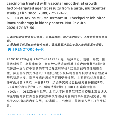
carcinoma treated with vascular endothelial growth
factor-targeted agents: results from a large, multicenter
study. J Clin Oncol 2009;27:5794-9.
6. Xu W, Atkins MB, McDermott DF. Checkpoint inhibitor
immunotherapy in kidney cancer. Nat Rev Urol
2020;17:137-50.
1.
本材料旨在传递前沿信息，无意向您做任何产品的推广，不作为临床用药指
导。
2.
若您想了解具体疾病诊疗信息，请遵从医疗卫生专业人士的意见与指导。
关于RENOTORCH研究
RENOTORCH研究（NCT04394975）是一项多中心、随机、开放、阳
性药对照的III期临床研究，旨在评估特瑞普利单抗联合阿昔替尼对比舒
尼替尼一线治疗中高危的不可切除或转移性RCC患者的有效性和安全
性。筛选合格的受试者以1:1随机分配接受特瑞普利单抗联合阿昔替尼或
舒尼替尼治疗，直至疾病进展或不可耐受毒性等。主要研究终点是独立
评审委员会（IRC）评估的PFS，次要研究终点包括研究者评估的PFS、
IRC或研究者评估的ORR、缓解持续时间（DOR）和疾病控制率
（DCR）、OS以及安全性等。北京大学肿瘤医院郭军教授和上海交通大
学医学院附属仁济医院黄翼然教授为该研究的共同牵头主要研究者。研
究于2020年8月启动入组，47家国内中心参研，共随机入组421例受试
者。
®