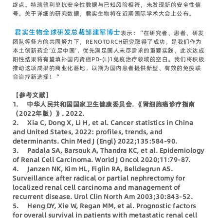
终点。特瑞普利单抗安全性数据与已知风险相符，未发现新的安全性信
号。关于详细的研究数据，君实生物将在近期国际学术大会上公布。
君实生物全球研发总裁邹建军博士
表示：“在研究者、患者、研发
团队等各方的共同努力下，RENOTORCH研究取得了成功，是我们作为
本土创新药企‘立足中国’，优先满足国人未尽需求的重要实践，此次达成
阳性结果将有望填补国内肾癌PD-(L)1免疫治疗领域的空白。我们将积极
推动这项成果的商业化落地，以期为国内患者提供新型、有效的免疫联
合治疗新选择！“
【参考文献】
1. 中华人民共和国国家卫生健康委员会. 《肾细胞癌诊疗指南
（2022年版）》. 2022.
2. Xia C, Dong X, Li H, et al. Cancer statistics in China
and United States, 2022: profiles, trends, and
determinants. Chin Med J (Engl) 2022;135:584-90.
3. Padala SA, Barsouk A, Thandra KC, et al. Epidemiology
of Renal Cell Carcinoma. World J Oncol 2020;11:79-87.
4. Janzen NK, Kim HL, Figlin RA, Belldegrun AS.
Surveillance after radical or partial nephrectomy for
localized renal cell carcinoma and management of
recurrent disease. Urol Clin North Am 2003;30:843-52.
5. Heng DY, Xie W, Regan MM, et al. Prognostic factors
for overall survival in patients with metastatic renal cell