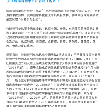
关于特瑞普利单抗注射液（拓益
）
®
特瑞普利单抗注射液（拓益
）作为我国批准上市的首个国产以PD-1为靶
点的单抗药物，获得国家科技重大专项项目支持，并荣膺国家专利领域
最高奖项“中国专利金奖”。
特瑞普利单抗至今已在全球（包括中国、美国、东南亚及欧洲等地）开
展了覆盖超过15个适应症的40多项由公司发起的临床研究。正在进行或
已完成的关键注册临床研究在多个瘤种范围内评估特瑞普利单抗的安全
性及疗效，包括肺癌、鼻咽癌、食管癌、胃癌、膀胱癌、乳腺癌、肝
癌、肾癌及皮肤癌等。
截至目前，特瑞普利单抗已在中国获批6项适应症：用于既往接受全身系
统治疗失败的不可切除或转移性黑色素瘤的治疗（2018年12月）；用于
既往接受过二线及以上系统治疗失败的复发/转移性鼻咽癌患者的治疗
（2021年2月）；用于含铂化疗失败包括新辅助或辅助化疗12个月内进
展的局部晚期或转移性尿路上皮癌的治疗（2021年4月）；联合顺铂和
吉西他滨用于局部复发或转移性鼻咽癌患者的一线治疗（2021年11
月）；联合紫杉醇和顺铂用于不可切除局部晚期/复发或远处转移性食管
鳞癌患者的一线治疗（2022年5月）；联合培美曲塞和铂类用于表皮生
长因子受体（EGFR）基因突变阴性和间变性淋巴瘤激酶（ALK）阴性、
不可手术切除的局部晚期或转移性非鳞状非小细胞肺癌的一线治疗
（2022年9月）。2020年12月，特瑞普利单抗首次通过国家医保谈判，
目前已有3项适应症纳入《2021年药品目录》，是国家医保目录中唯一
用于治疗黑色素瘤和鼻咽癌的抗PD-1单抗药物。