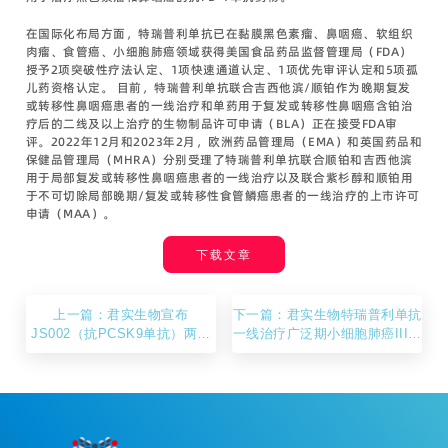
在国际化布局方面，特瑞普利单抗已在黏膜黑色素瘤、鼻咽癌、软组织
肉瘤、食管癌、小细胞肺癌领域获得美国食品药品监督管理局（FDA）
授予2项突破性疗法认定、1项快速通道认定、1项优先审评认定和5项孤
儿药资格认定。 目前，特瑞普利单抗联合吉西他滨/顺铂作为晚期复发
或转移性鼻咽癌患者的一线治疗和单药用于复发或转移性鼻咽癌含铂治
疗后的二线及以上治疗的生物制品许可申请（BLA）正在接受FDA审
评。2022年12月和2023年2月，欧洲药品管理局（EMA）和英国药品和
保健品管理局（MHRA）分别受理了特瑞普利单抗联合顺铂和吉西他滨
用于局部复发或转移性鼻咽癌患者的一线治疗以及联合紫杉醇和顺铂用
于不可切除局部晚期/复发或转移性食管鳞癌患者的一线治疗的上市许可
申请（MAA）。
下载文章
上一篇：君实生物宣布
下一篇：君实生物特瑞普利单抗
JS002（抗PCSK9单抗）两项
一线治疗广泛期小细胞肺癌III期
适应症上市申请获得国家药品监
临床研究达到主要研究终点
督管理局受理