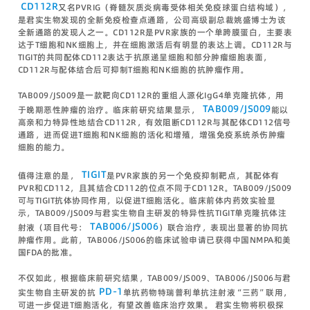
CD112R
又名PVRIG（脊髓灰质炎病毒受体相关免疫球蛋白结构域），
是君实生物发现的全新免疫检查点通路，公司高级副总裁姚盛博士为该
全新通路的发现人之一。CD112R是PVR家族的一个单跨膜蛋白，主要表
达于T细胞和NK细胞上，并在细胞激活后有明显的表达上调。CD112R与
TIGIT的共同配体CD112表达于抗原递呈细胞和部分肿瘤细胞表面，
CD112R与配体结合后可抑制T细胞和NK细胞的抗肿瘤作用。
TAB009/JS009是一款靶向CD112R的重组人源化IgG4单克隆抗体，用
TAB009/JS009
于晚期恶性肿瘤的治疗。临床前研究结果显示，
能以
高亲和力特异性地结合CD112R，有效阻断CD112R与其配体CD112信号
通路，进而促进T细胞和NK细胞的活化和增殖，增强免疫系统杀伤肿瘤
细胞的能力。
TIGIT
值得注意的是，
是PVR家族的另一个免疫抑制靶点，其配体有
PVR和CD112，且其结合CD112的位点不同于CD112R。TAB009/JS009
可与TIGIT抗体协同作用，以促进T细胞活化。临床前体内药效实验显
示，TAB009/JS009与君实生物自主研发的特异性抗TIGIT单克隆抗体注
TAB006/JS006
射液（项目代号：
）联合治疗，表现出显著的协同抗
肿瘤作用。此前，TAB006/JS006的临床试验申请已获得中国NMPA和美
国FDA的批准。
不仅如此，根据临床前研究结果，TAB009/JS009、TAB006/JS006与君
PD-1
实生物自主研发的抗
单抗药物特瑞普利单抗注射液“三药”联用，
可进一步促进T细胞活化，有望改善临床治疗效果。 君实生物将积极探