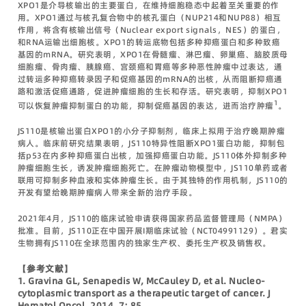
XPO1是介导核输出的主要蛋白，在维持细胞稳态中起着至关重要的作
用。XPO1通过与核孔复合物中的核孔蛋白（NUP214和NUP88）相互
作用，将含有核输出信号（Nuclear export signals，NES）的蛋白，
和RNA运输出细胞核。XPO1的转运底物包括多种抑癌蛋白和多种致癌
基因的mRNA。研究表明，XPO1在骨髓瘤、淋巴瘤、卵巢癌、脑胶质母
细胞瘤、骨肉瘤、胰腺癌、宫颈癌和胃癌等多种恶性肿瘤中过表达，通
过转运多种抑癌转录因子和促癌基因的mRNA的出核，从而阻断抑癌通
路和激活促癌通路，促进肿瘤细胞的生长和存活。研究表明，抑制XPO1
1
可以恢复肿瘤抑制蛋白的功能，抑制促癌基因的表达，进而治疗肿瘤
。
JS110是核输出蛋白XPO1的小分子抑制剂，临床上拟用于治疗晚期肿瘤
病人。临床前研究结果表明，JS110特异性阻断XPO1蛋白功能，抑制包
括p53在内多种抑癌蛋白出核，加强抑癌蛋白功能。JS110体外抑制多种
肿瘤细胞生长，诱发肿瘤细胞死亡。在肿瘤动物模型中，JS110单药或者
联用可抑制多种血液和实体肿瘤生长。由于其独特的作用机制，JS110的
开发有望给晚期肿瘤病人带来全新的治疗手段。
2021年4月，JS110的临床试验申请获得国家药品监督管理局（NMPA）
批准。目前，JS110正在中国开展I期临床试验（NCT04991129）。君实
生物拥有JS110在全球范围内的独家生产权、委托生产权及销售权。
【参考文献】
1. Gravina GL, Senapedis W, McCauley D, et al. Nucleo-
cytoplasmic transport as a therapeutic target of cancer. J
Hematol Oncol, 2014. 7: 85.