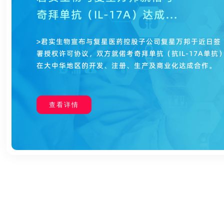
奇拜单抗（IL-17A）达成研
发和商业化合作
>君实生物宣布与复星医药控股子公司复星万邦于近日签
署授权许可协议，双方就偌考奇拜单抗（抗IL-17A单抗
在大中华地区的开发、注册、生产及商业化达成合作。
查看详情